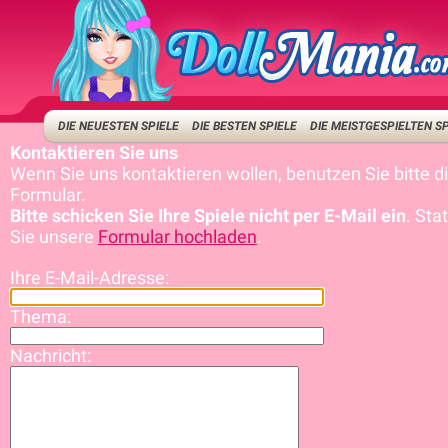
DIE NEUESTEN SPIELE
DIE BESTEN SPIELE
DIE MEISTGESPIELTEN S
Kontaktieren Sie uns
Wenn Sie uns kontaktieren wollen, benutzen Sie bitte d
Formular.
Bitte schicken Sie Ihre Spiele nicht per E-Mail ein
. St
Sie unsere
Formular hochladen
.
Ihre E-Mail-Adresse:
Thema:
Nachricht: