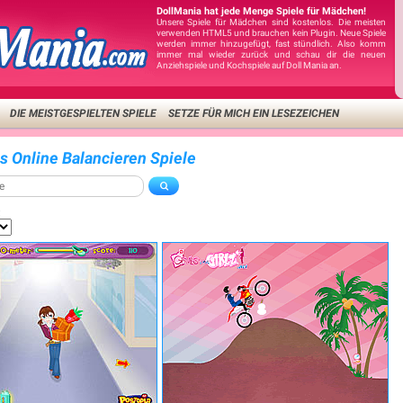
DollMania hat jede Menge Spiele für Mädchen!
Unsere Spiele für Mädchen sind kostenlos. Die meisten
verwenden HTML5 und brauchen kein Plugin. Neue Spiele
werden immer hinzugefügt, fast stündlich. Also komm
immer mal wieder zurück und schau dir die neuen
Anziehspiele und Kochspiele auf Doll Mania an.
DIE MEISTGESPIELTEN SPIELE
SETZE FÜR MICH EIN LESEZEICHEN
is Online Balancieren Spiele
: