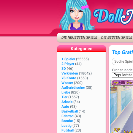
DIE NEUESTEN SPIELE
DIE BESTEN SPIELE
Kategorien
Top Grat
1 Spieler
(25555)
2 Player
(44)
3D
(46)
Ordnen nach
Verkleiden
(18042)
Y8 Konto
(1553)
Wasser
(200)
Außerirdischer
(38)
Liebe
(820)
Tier
(1557)
Arkade
(34)
Auto
(93)
Basketball
(14)
Fahrrad
(43)
Bombe
(15)
Lustig
(77)
Fußball
(23)