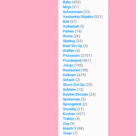
Baby
(432)
Ninja
(31)
Schwimmen
(23)
Versteckte Objekte
(531)
Ball
(57)
Volleyball
(5)
Parken
(14)
Worte
(26)
Skating
(32)
Beat 'Em Up
(3)
Waffen
(4)
Prinzessin
(2101)
Puzzlespiel
(461)
Jungs
(745)
Restaurant
(98)
Kellnern
(479)
Schach
(2)
Shoot 'Em Up
(29)
Solitaire
(13)
Bubble Shooter
(24)
Spiderman
(5)
Spongebob
(2)
Gruselig
(21)
Kuchen
(421)
Traktor
(4)
Zug
(9)
Match 3
(98)
Töten
(7)