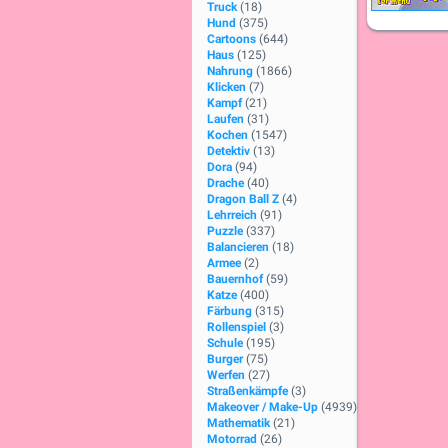
Truck
(18)
Hund
(375)
Cartoons
(644)
Haus
(125)
Nahrung
(1866)
Klicken
(7)
Kampf
(21)
Laufen
(31)
Kochen
(1547)
Detektiv
(13)
Dora
(94)
Drache
(40)
Dragon Ball Z
(4)
Lehrreich
(91)
Puzzle
(337)
Balancieren
(18)
Armee
(2)
Bauernhof
(59)
Katze
(400)
Färbung
(315)
Rollenspiel
(3)
Schule
(195)
Burger
(75)
Werfen
(27)
Straßenkämpfe
(3)
Makeover / Make-Up
(4939)
Mathematik
(21)
Motorrad
(26)