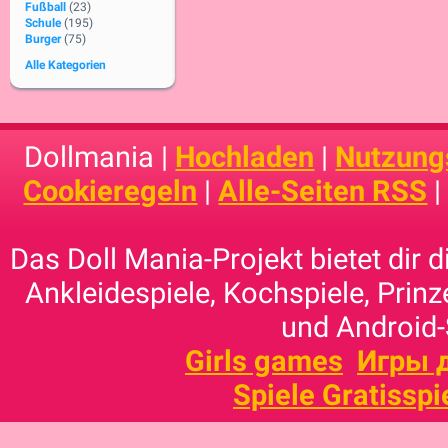
Fußball
(23)
Schule
(195)
Burger
(75)
Alle Kategorien
Dollmania |
Hochladen
|
Nutzung
Cookieregeln
|
Alle-Seiten RSS
Das Doll Mania-Projekt bietet dir 
Ankleidespiele, Kochspiele, Prinz
und Android-
Girls games
Игры 
Spiele Gratisspi