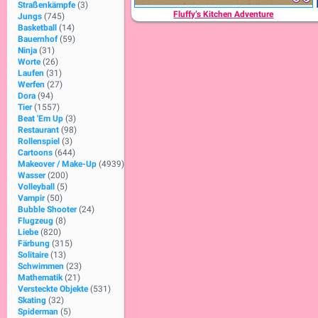
Straßenkämpfe
(3)
Fluffy’s Kitchen Adventure
Jungs
(745)
Basketball
(14)
Bauernhof
(59)
Ninja
(31)
Worte
(26)
Laufen
(31)
Werfen
(27)
Dora
(94)
Tier
(1557)
Beat 'Em Up
(3)
Restaurant
(98)
Rollenspiel
(3)
Cartoons
(644)
Makeover / Make-Up
(4939)
Wasser
(200)
Volleyball
(5)
Vampir
(50)
Bubble Shooter
(24)
Flugzeug
(8)
Liebe
(820)
Färbung
(315)
Solitaire
(13)
Schwimmen
(23)
Mathematik
(21)
Versteckte Objekte
(531)
Skating
(32)
Spiderman
(5)