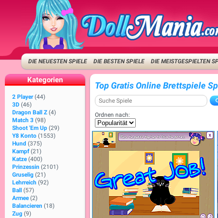
DIE NEUESTEN SPIELE
DIE BESTEN SPIELE
DIE MEISTGESPIELTEN S
Kategorien
Top Gratis Online Brettspiele Sp
2 Player
(44)
3D
(46)
Dragon Ball Z
(4)
Ordnen nach:
Match 3
(98)
Shoot 'Em Up
(29)
Y8 Konto
(1553)
Hund
(375)
Kampf
(21)
Katze
(400)
Prinzessin
(2101)
Gruselig
(21)
Lehrreich
(92)
Ball
(57)
Armee
(2)
Balancieren
(18)
Zug
(9)