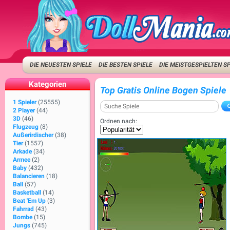
DIE NEUESTEN SPIELE
DIE BESTEN SPIELE
DIE MEISTGESPIELTEN S
Kategorien
Top Gratis Online Bogen Spiele
1 Spieler
(25555)
2 Player
(44)
3D
(46)
Ordnen nach:
Flugzeug
(8)
Außerirdischer
(38)
Tier
(1557)
Arkade
(34)
Armee
(2)
Baby
(432)
Balancieren
(18)
Ball
(57)
Basketball
(14)
Beat 'Em Up
(3)
Fahrrad
(43)
Bombe
(15)
Jungs
(745)