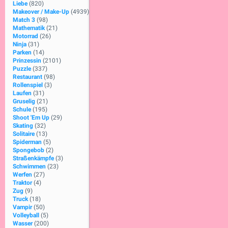
Liebe
(820)
Makeover / Make-Up
(4939)
Match 3
(98)
Mathematik
(21)
Motorrad
(26)
Ninja
(31)
Parken
(14)
Prinzessin
(2101)
Puzzle
(337)
Restaurant
(98)
Rollenspiel
(3)
Laufen
(31)
Gruselig
(21)
Schule
(195)
Shoot 'Em Up
(29)
Skating
(32)
Solitaire
(13)
Spiderman
(5)
Spongebob
(2)
Straßenkämpfe
(3)
Schwimmen
(23)
Werfen
(27)
Traktor
(4)
Zug
(9)
Truck
(18)
Vampir
(50)
Volleyball
(5)
Wasser
(200)