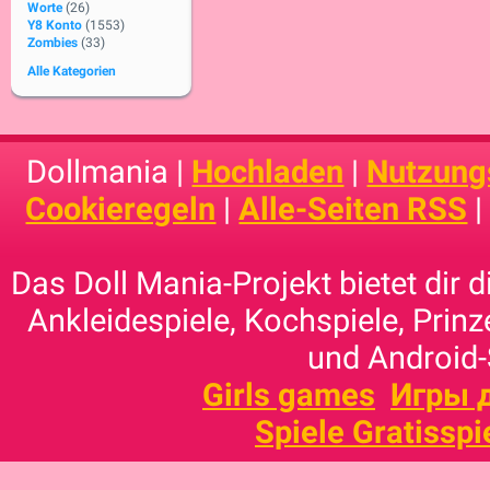
Worte
(26)
Y8 Konto
(1553)
Zombies
(33)
Alle Kategorien
Dollmania |
Hochladen
|
Nutzung
Cookieregeln
|
Alle-Seiten RSS
Das Doll Mania-Projekt bietet dir 
Ankleidespiele, Kochspiele, Prinz
und Android-
Girls games
Игры 
Spiele Gratisspi