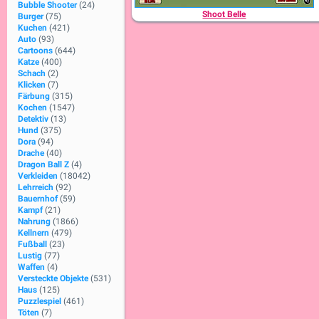
Bubble Shooter
(24)
Shoot Belle
Burger
(75)
Kuchen
(421)
Auto
(93)
Cartoons
(644)
Katze
(400)
Schach
(2)
Klicken
(7)
Färbung
(315)
Kochen
(1547)
Detektiv
(13)
Hund
(375)
Dora
(94)
Drache
(40)
Dragon Ball Z
(4)
Verkleiden
(18042)
Lehrreich
(92)
Bauernhof
(59)
Kampf
(21)
Nahrung
(1866)
Kellnern
(479)
Fußball
(23)
Lustig
(77)
Waffen
(4)
Versteckte Objekte
(531)
Haus
(125)
Puzzlespiel
(461)
Töten
(7)