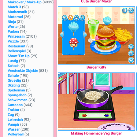
Cute Burger Maker
Makeover / Make-Up
(4939)
Match 3
(98)
Mathematik
(21)
Motorrad
(26)
Ninja
(31)
Worte
(26)
Parken
(14)
Prinzessin
(2101)
Puzzle
(337)
Restaurant
(98)
Rollenspiel
(3)
Shoot 'Em Up
(29)
Lustig
(77)
Schach
(2)
Burger Kitty
Versteckte Objekte
(531)
Schule
(195)
Gruselig
(21)
Skating
(32)
Spiderman
(5)
Spongebob
(2)
Schwimmen
(23)
Cartoons
(644)
Traktor
(4)
Zug
(9)
Lehrreich
(92)
Vampir
(50)
Wasser
(200)
Making Homemade Veg Burger
Volleyball
(5)