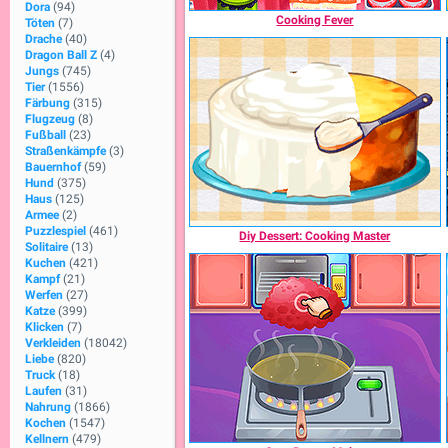
Dora
(94)
Cooking Fever
Töten
(7)
Drache
(40)
Dragon Ball Z
(4)
Jungs
(745)
Tier
(1556)
Färbung
(315)
Flugzeug
(8)
Fußball
(23)
Straßenkämpfe
(3)
Bauernhof
(59)
Hund
(375)
Haus
(125)
Armee
(2)
Puzzlespiel
(461)
Diy Dessert: Cooking Master
Solitaire
(13)
Kuchen
(421)
Kampf
(21)
Werfen
(27)
Katze
(399)
Klicken
(7)
Verkleiden
(18042)
Liebe
(820)
Truck
(18)
Laufen
(31)
Nahrung
(1866)
Kochen
(1547)
Kellnern
(479)