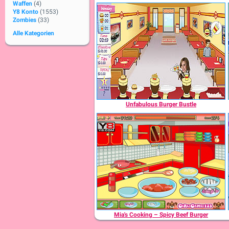
Waffen
(4)
Y8 Konto
(1553)
Zombies
(33)
Alle Kategorien
Unfabulous Burger Bustle
Mia's Cooking – Spicy Beef Burger