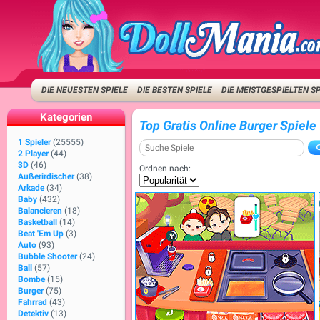
DIE NEUESTEN SPIELE
DIE BESTEN SPIELE
DIE MEISTGESPIELTEN S
Kategorien
Top Gratis Online Burger Spiele
1 Spieler
(25555)
2 Player
(44)
3D
(46)
Ordnen nach:
Außerirdischer
(38)
Arkade
(34)
Baby
(432)
Balancieren
(18)
Basketball
(14)
Beat 'Em Up
(3)
Auto
(93)
Bubble Shooter
(24)
Ball
(57)
Bombe
(15)
Burger
(75)
Fahrrad
(43)
Detektiv
(13)