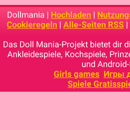
Dollmania |
Hochladen
|
Nutzung
Cookieregeln
|
Alle-Seiten RSS
Das Doll Mania-Projekt bietet dir 
Ankleidespiele, Kochspiele, Prinz
und Android-
Girls games
Игры 
Spiele Gratisspi