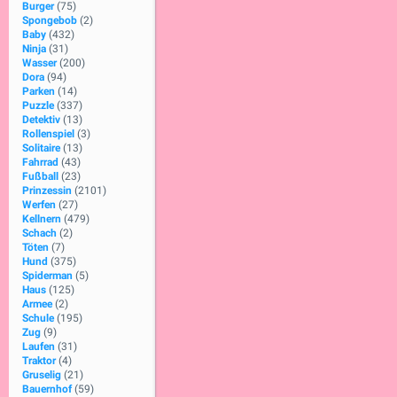
Burger
(75)
Spongebob
(2)
Baby
(432)
Ninja
(31)
Wasser
(200)
Dora
(94)
Parken
(14)
Puzzle
(337)
Detektiv
(13)
Rollenspiel
(3)
Solitaire
(13)
Fahrrad
(43)
Fußball
(23)
Prinzessin
(2101)
Werfen
(27)
Kellnern
(479)
Schach
(2)
Töten
(7)
Hund
(375)
Spiderman
(5)
Haus
(125)
Armee
(2)
Schule
(195)
Zug
(9)
Laufen
(31)
Traktor
(4)
Gruselig
(21)
Bauernhof
(59)