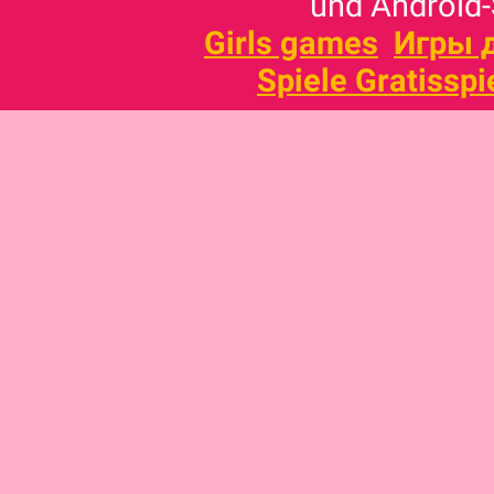
und Android-
Girls games
Игры 
Spiele Gratisspi