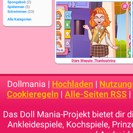
Spongebob
(2)
Spiderman
(5)
Schwimmen
(23)
Alle Kategorien
Diary Maggie: Thanksgiving
Dollmania |
Hochladen
|
Nutzung
Cookieregeln
|
Alle-Seiten RSS
Das Doll Mania-Projekt bietet dir 
Ankleidespiele, Kochspiele, Prinz