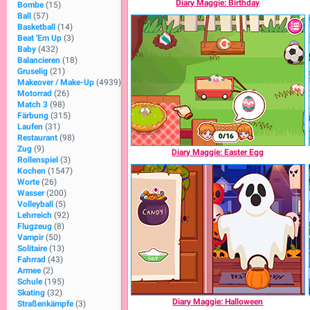
Diary Maggie: Birthday
Bombe
(15)
Ball
(57)
Basketball
(14)
Beat 'Em Up
(3)
Baby
(432)
Balancieren
(18)
Gruselig
(21)
Makeover / Make-Up
(4939)
Motorrad
(26)
Match 3
(98)
Färbung
(315)
Laufen
(31)
Restaurant
(98)
Zug
(9)
Diary Maggie: Easter Egg
Rollenspiel
(3)
Kochen
(1547)
Worte
(26)
Wasser
(200)
Volleyball
(5)
Lehrreich
(92)
Flugzeug
(8)
Vampir
(50)
Solitaire
(13)
Fahrrad
(43)
Armee
(2)
Schule
(195)
Skating
(32)
Diary Maggie: Halloween
Straßenkämpfe
(3)