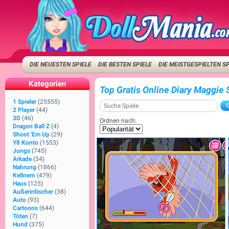
DIE NEUESTEN SPIELE
DIE BESTEN SPIELE
DIE MEISTGESPIELTEN S
Kategorien
Top Gratis Online Diary Maggie 
1 Spieler
(25555)
2 Player
(44)
3D
(46)
Ordnen nach:
Dragon Ball Z
(4)
Shoot 'Em Up
(29)
Y8 Konto
(1553)
Jungs
(745)
Arkade
(34)
Nahrung
(1866)
Kellnern
(479)
Haus
(125)
Außerirdischer
(38)
Auto
(93)
Cartoons
(644)
Töten
(7)
Hund
(375)