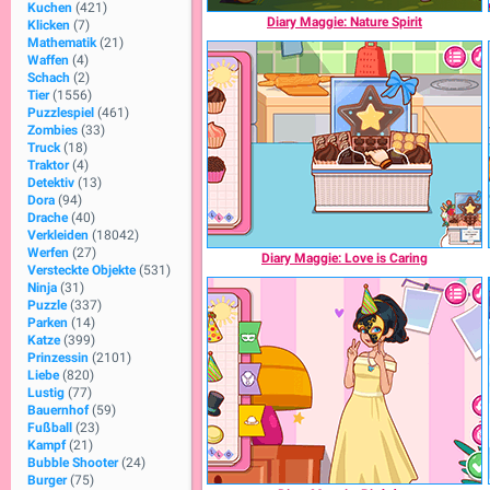
Kuchen
(421)
Diary Maggie: Nature Spirit
Klicken
(7)
Mathematik
(21)
Waffen
(4)
Schach
(2)
Tier
(1556)
Puzzlespiel
(461)
Zombies
(33)
Truck
(18)
Traktor
(4)
Detektiv
(13)
Dora
(94)
Drache
(40)
Verkleiden
(18042)
Werfen
(27)
Diary Maggie: Love is Caring
Versteckte Objekte
(531)
Ninja
(31)
Puzzle
(337)
Parken
(14)
Katze
(399)
Prinzessin
(2101)
Liebe
(820)
Lustig
(77)
Bauernhof
(59)
Fußball
(23)
Kampf
(21)
Bubble Shooter
(24)
Burger
(75)