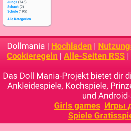
Jungs
(745)
Schach
(2)
Schule
(195)
Alle Kategorien
Dollmania |
Hochladen
|
Nutzung
Cookieregeln
|
Alle-Seiten RSS
Das Doll Mania-Projekt bietet dir 
Ankleidespiele, Kochspiele, Prinz
und Android-
Girls games
Игры 
Spiele Gratisspi