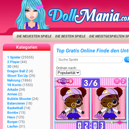
DIE NEUESTEN SPIELE
DIE BESTEN SPIELE
DIE MEISTGESPIELTEN S
Kategorien
Top Gratis Online Finde den Unt
1 Spieler
(25555)
2 Player
(44)
3D
(46)
Ordnen nach:
Dragon Ball Z
(4)
Shoot 'Em Up
(29)
Nahrung
(1866)
Y8 Konto
(1553)
Arkade
(34)
Armee
(2)
Bubble Shooter
(24)
Balancieren
(18)
Basketball
(14)
Bombe
(15)
Haus
(125)
Burger
(75)
Laufen
(31)