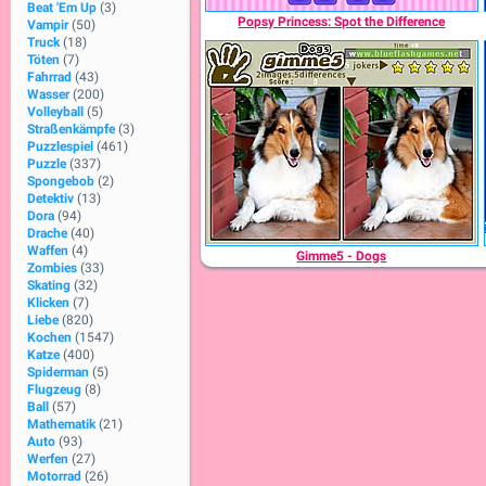
Beat 'Em Up
(3)
Popsy Princess: Spot the Difference
Vampir
(50)
Truck
(18)
Töten
(7)
Fahrrad
(43)
Wasser
(200)
Volleyball
(5)
Straßenkämpfe
(3)
Puzzlespiel
(461)
Puzzle
(337)
Spongebob
(2)
Detektiv
(13)
Dora
(94)
Drache
(40)
Waffen
(4)
Gimme5 - Dogs
Zombies
(33)
Skating
(32)
Klicken
(7)
Liebe
(820)
Kochen
(1547)
Katze
(400)
Spiderman
(5)
Flugzeug
(8)
Ball
(57)
Mathematik
(21)
Auto
(93)
Werfen
(27)
Motorrad
(26)