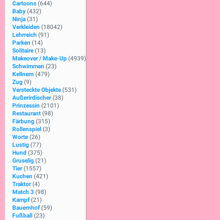
Cartoons
(644)
Baby
(432)
Ninja
(31)
Verkleiden
(18042)
Lehrreich
(91)
Parken
(14)
Solitaire
(13)
Makeover / Make-Up
(4939)
Schwimmen
(23)
Kellnern
(479)
Zug
(9)
Versteckte Objekte
(531)
Außerirdischer
(38)
Prinzessin
(2101)
Restaurant
(98)
Färbung
(315)
Rollenspiel
(3)
Worte
(26)
Lustig
(77)
Hund
(375)
Gruselig
(21)
Tier
(1557)
Kuchen
(421)
Traktor
(4)
Match 3
(98)
Kampf
(21)
Bauernhof
(59)
Fußball
(23)