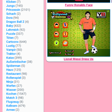
Klicken
(7)
Funny Ronaldo Face
Jungs
(745)
Prinzessin
(2101)
Schach
(2)
Dora
(94)
Dragon Ball Z
(4)
Baby
(432)
Lehrreich
(92)
Puzzle
(337)
Töten
(7)
Cartoons
(644)
Lustig
(77)
Vampir
(50)
Traktor
(4)
Katze
(399)
Lionel Messi Dress Up
Außerirdischer
(38)
Spiderman
(5)
Haus
(125)
Restaurant
(98)
Rollenspiel
(3)
Ninja
(31)
Werfen
(27)
Wasser
(200)
Kochen
(1547)
Match 3
(98)
Flugzeug
(8)
Kellnern
(479)
Armee
(2)