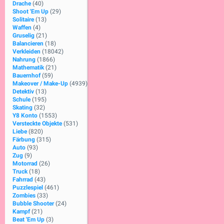
Drache
(40)
Shoot 'Em Up
(29)
Solitaire
(13)
Waffen
(4)
Gruselig
(21)
Balancieren
(18)
Verkleiden
(18042)
Nahrung
(1866)
Mathematik
(21)
Bauernhof
(59)
Makeover / Make-Up
(4939)
Detektiv
(13)
Schule
(195)
Skating
(32)
Y8 Konto
(1553)
Versteckte Objekte
(531)
Liebe
(820)
Färbung
(315)
Auto
(93)
Zug
(9)
Motorrad
(26)
Truck
(18)
Fahrrad
(43)
Puzzlespiel
(461)
Zombies
(33)
Bubble Shooter
(24)
Kampf
(21)
Beat 'Em Up
(3)