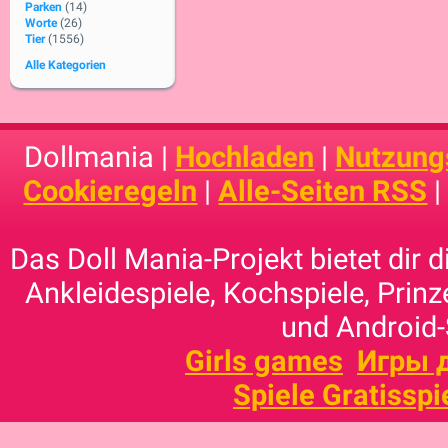
Parken
(14)
Worte
(26)
Tier
(1556)
Alle Kategorien
Dollmania |
Hochladen
|
Nutzung
Cookieregeln
|
Alle-Seiten RSS
Das Doll Mania-Projekt bietet dir 
Ankleidespiele, Kochspiele, Prinz
und Android-
Girls games
Игры 
Spiele Gratisspi