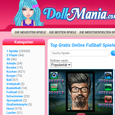
DIE NEUESTEN SPIELE
DIE BESTEN SPIELE
DIE MEISTGESPIELTEN S
Kategorien
Top Gratis Online Fußball Spiel
1 Spieler
(25555)
2 Player
(44)
3D
(46)
Ordnen nach:
Arkade
(34)
Bombe
(15)
Kuchen
(421)
Burger
(75)
Ball
(57)
Volleyball
(5)
Basketball
(14)
Fußball
(23)
Schwimmen
(23)
Spongebob
(2)
Straßenkämpfe
(3)
Hund
(375)
Laufen
(31)