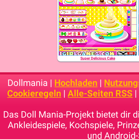
Super Delicious Cake
Dollmania |
Hochladen
|
Nutzung
Cookieregeln
|
Alle-Seiten RSS
Das Doll Mania-Projekt bietet dir 
Ankleidespiele, Kochspiele, Prinz
und Android-