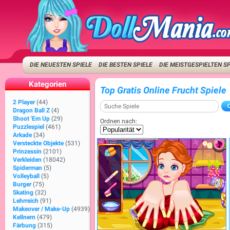
DIE NEUESTEN SPIELE
DIE BESTEN SPIELE
DIE MEISTGESPIELTEN S
Kategorien
Top Gratis Online Frucht Spiele
2 Player
(44)
Dragon Ball Z
(4)
Shoot 'Em Up
(29)
Ordnen nach:
Puzzlespiel
(461)
Arkade
(34)
Versteckte Objekte
(531)
Prinzessin
(2101)
Verkleiden
(18042)
Spiderman
(5)
Volleyball
(5)
Burger
(75)
Skating
(32)
Lehrreich
(91)
Makeover / Make-Up
(4939)
Kellnern
(479)
Färbung
(315)