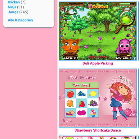
Klicken
(7)
Ninja
(31)
Jungs
(745)
Alle Kategorien
Doli Apple Picking
Strawberry Shortcake Dance