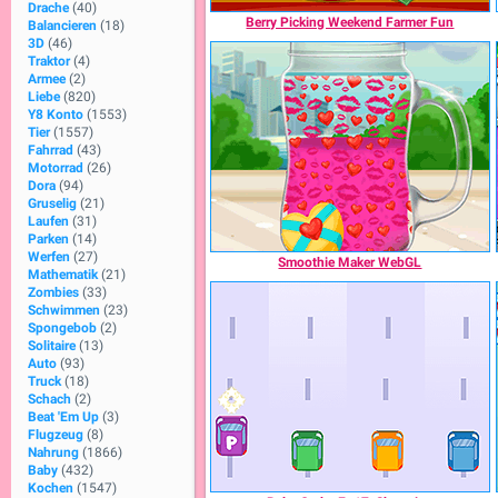
Drache
(40)
Berry Picking Weekend Farmer Fun
Balancieren
(18)
3D
(46)
Traktor
(4)
Armee
(2)
Liebe
(820)
Y8 Konto
(1553)
Tier
(1557)
Fahrrad
(43)
Motorrad
(26)
Dora
(94)
Gruselig
(21)
Laufen
(31)
Parken
(14)
Werfen
(27)
Smoothie Maker WebGL
Mathematik
(21)
Zombies
(33)
Schwimmen
(23)
Spongebob
(2)
Solitaire
(13)
Auto
(93)
Truck
(18)
Schach
(2)
Beat 'Em Up
(3)
Flugzeug
(8)
Nahrung
(1866)
Baby
(432)
Kochen
(1547)