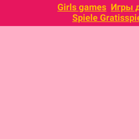
Girls games
Игры 
Spiele Gratisspi