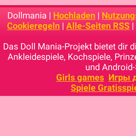
Dollmania |
Hochladen
|
Nutzung
Cookieregeln
|
Alle-Seiten RSS
Das Doll Mania-Projekt bietet dir 
Ankleidespiele, Kochspiele, Prinz
und Android-
Girls games
Игры 
Spiele Gratisspi