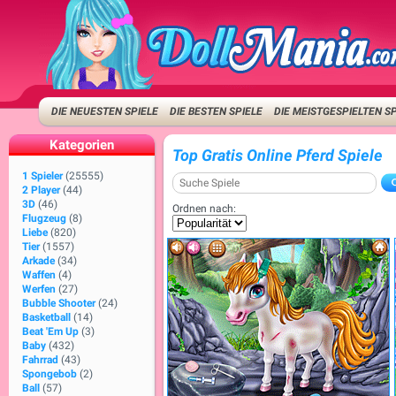
DIE NEUESTEN SPIELE
DIE BESTEN SPIELE
DIE MEISTGESPIELTEN S
Kategorien
Top Gratis Online Pferd Spiele
1 Spieler
(25555)
2 Player
(44)
3D
(46)
Ordnen nach:
Flugzeug
(8)
Liebe
(820)
Tier
(1557)
Arkade
(34)
Waffen
(4)
Werfen
(27)
Bubble Shooter
(24)
Basketball
(14)
Beat 'Em Up
(3)
Baby
(432)
Fahrrad
(43)
Spongebob
(2)
Ball
(57)