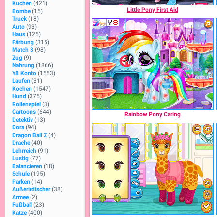
Kuchen
(421)
Little Pony First Aid
Bombe
(15)
Truck
(18)
Auto
(93)
Haus
(125)
Färbung
(315)
Match 3
(98)
Zug
(9)
Nahrung
(1866)
Y8 Konto
(1553)
Laufen
(31)
Kochen
(1547)
Hund
(375)
Rollenspiel
(3)
Cartoons
(644)
Rainbow Pony Caring
Detektiv
(13)
Dora
(94)
Dragon Ball Z
(4)
Drache
(40)
Lehrreich
(91)
Lustig
(77)
Balancieren
(18)
Schule
(195)
Parken
(14)
Außerirdischer
(38)
Armee
(2)
Fußball
(23)
Katze
(400)