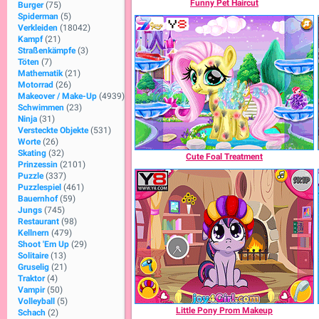
Funny Pet Haircut
Burger
(75)
Spiderman
(5)
Verkleiden
(18042)
Kampf
(21)
Straßenkämpfe
(3)
Töten
(7)
Mathematik
(21)
Motorrad
(26)
Makeover / Make-Up
(4939)
Schwimmen
(23)
Ninja
(31)
Versteckte Objekte
(531)
Worte
(26)
Skating
(32)
Cute Foal Treatment
Prinzessin
(2101)
Puzzle
(337)
Puzzlespiel
(461)
Bauernhof
(59)
Jungs
(745)
Restaurant
(98)
Kellnern
(479)
Shoot 'Em Up
(29)
Solitaire
(13)
Gruselig
(21)
Traktor
(4)
Vampir
(50)
Volleyball
(5)
Little Pony Prom Makeup
Schach
(2)