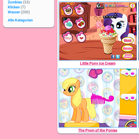
Zombies
(33)
Klicken
(7)
Wasser
(200)
Alle Kategorien
Little Pony Ice Cream
The Prom of the Ponies