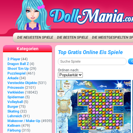
DIE NEUESTEN SPIELE
DIE BESTEN SPIELE
DIE MEISTGESPIELTEN S
Kategorien
Top Gratis Online Eis Spiele
2 Player
(44)
Dragon Ball Z
(4)
Shoot 'Em Up
(29)
Ordnen nach:
Puzzlespiel
(461)
Arkade
(34)
Versteckte Objekte
(531)
Prinzessin
(2101)
Verkleiden
(18042)
Spiderman
(5)
Volleyball
(5)
Burger
(75)
Skating
(32)
Lehrreich
(91)
Makeover / Make-Up
(4939)
Kellnern
(479)
Färbung
(315)