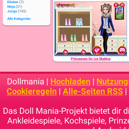
Klicken
(7)
Ninja
(31)
Jungs
(745)
Alle Kategorien
Princesses Go Ice Skating
Dollmania |
Hochladen
|
Nutzung
Cookieregeln
|
Alle-Seiten RSS
Das Doll Mania-Projekt bietet dir 
Ankleidespiele, Kochspiele, Prinz