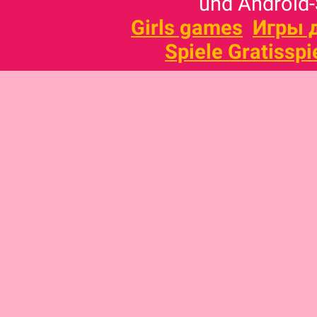
und Android-
Girls games
Игры 
Spiele Gratisspi