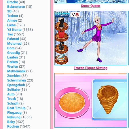
Drache
(40)
Snow Queen
Balancieren
(18)
3D
(46)
Traktor
(4)
Armee
(2)
Liebe
(820)
Y8 Konto
(1553)
Tier
(1557)
Fahrrad
(43)
Motorrad
(26)
Dora
(94)
Gruselig
(21)
Laufen
(31)
Parken
(14)
Werfen
(27)
Frozen Figure Skating
Mathematik
(21)
Zombies
(33)
Schwimmen
(23)
Spongebob
(2)
Solitaire
(13)
Auto
(93)
Truck
(18)
Schach
(2)
Beat 'Em Up
(3)
Flugzeug
(8)
Nahrung
(1866)
Baby
(432)
Kochen
(1547)