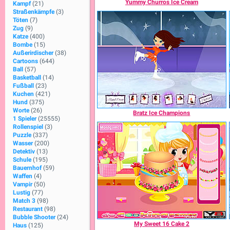
Yummy Churros Ice Cream
Kampf
(21)
Straßenkämpfe
(3)
Töten
(7)
Zug
(9)
Katze
(400)
Bombe
(15)
Außerirdischer
(38)
Cartoons
(644)
Ball
(57)
Basketball
(14)
Fußball
(23)
Kuchen
(421)
Hund
(375)
Worte
(26)
Bratz Ice Champions
1 Spieler
(25555)
Rollenspiel
(3)
Puzzle
(337)
Wasser
(200)
Detektiv
(13)
Schule
(195)
Bauernhof
(59)
Waffen
(4)
Vampir
(50)
Lustig
(77)
Match 3
(98)
Restaurant
(98)
Bubble Shooter
(24)
My Sweet 16 Cake 2
Haus
(125)