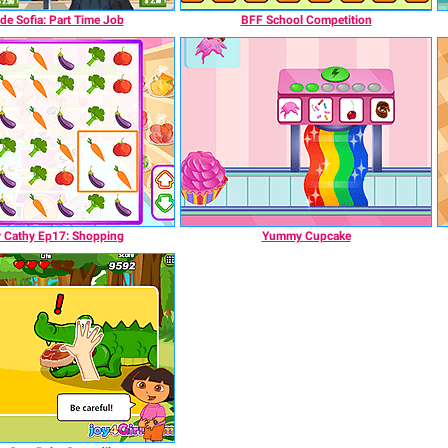
de Sofia: Part Time Job
BFF School Competition
 Cathy Ep17: Shopping
Yummy Cupcake