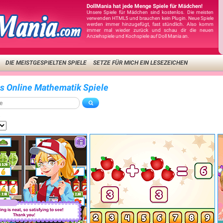
DollMania hat jede Menge Spiele für Mädchen!
Unsere Spiele für Mädchen sind kostenlos. Die meisten
verwenden HTML5 und brauchen kein Plugin. Neue Spiele
werden immer hinzugefügt, fast stündlich. Also komm
immer mal wieder zurück und schau dir die neuen
Anziehspiele und Kochspiele auf Doll Mania an.
DIE MEISTGESPIELTEN SPIELE
SETZE FÜR MICH EIN LESEZEICHEN
is Online Mathematik Spiele
: