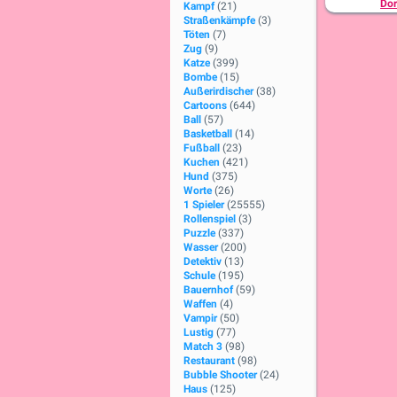
Dor
Kampf
(21)
Straßenkämpfe
(3)
Töten
(7)
Zug
(9)
Katze
(399)
Bombe
(15)
Außerirdischer
(38)
Cartoons
(644)
Ball
(57)
Basketball
(14)
Fußball
(23)
Kuchen
(421)
Hund
(375)
Worte
(26)
1 Spieler
(25555)
Rollenspiel
(3)
Puzzle
(337)
Wasser
(200)
Detektiv
(13)
Schule
(195)
Bauernhof
(59)
Waffen
(4)
Vampir
(50)
Lustig
(77)
Match 3
(98)
Restaurant
(98)
Bubble Shooter
(24)
Haus
(125)