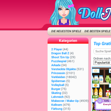
DIE NEUESTEN SPIELE
DIE BESTEN SPIELE
Kategorien
Top Grat
2 Player
(44)
Dragon Ball Z
(4)
Shoot 'Em Up
(29)
Ordnen nach
Puzzlespiel
(461)
Arkade
(34)
Versteckte Objekte
(531)
Prinzessin
(2101)
Verkleiden
(18042)
Spiderman
(5)
Volleyball
(5)
Burger
(75)
Skating
(32)
Lehrreich
(92)
Makeover / Make-Up
(4939)
Kellnern
(479)
Färbung
(315)