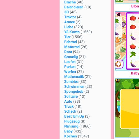
Drache
(40)
Blon
Balancieren
(18)
3D
(46)
Traktor
(4)
Armee
(2)
Liebe
(820)
Y8 Konto
(1553)
Tier
(1556)
Fahrrad
(43)
Motorrad
(26)
Dora
(94)
Gruselig
(21)
Laufen
(31)
Parken
(14)
Werfen
(27)
Baby
Mathematik
(21)
Zombies
(33)
Schwimmen
(23)
Spongebob
(2)
Solitaire
(13)
Auto
(93)
Truck
(18)
Schach
(2)
Beat 'Em Up
(3)
Flugzeug
(8)
Nahrung
(1866)
Baby
(432)
Kochen
(1547)