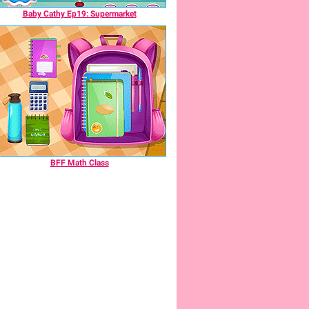
Baby Cathy Ep19: Supermarket
BFF Math Class