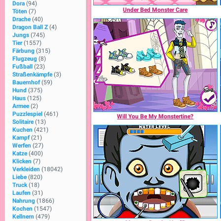
Dora
(94)
Under Bed Monster Care
Töten
(7)
Drache
(40)
Dragon Ball Z
(4)
Jungs
(745)
Tier
(1557)
Färbung
(315)
Flugzeug
(8)
Fußball
(23)
Straßenkämpfe
(3)
Bauernhof
(59)
Hund
(375)
Haus
(125)
Armee
(2)
Puzzlespiel
(461)
Will You Be My Monstertine?
Solitaire
(13)
Kuchen
(421)
Kampf
(21)
Werfen
(27)
Katze
(400)
Klicken
(7)
Verkleiden
(18042)
Liebe
(820)
Truck
(18)
Laufen
(31)
Nahrung
(1866)
Kochen
(1547)
Kellnern
(479)