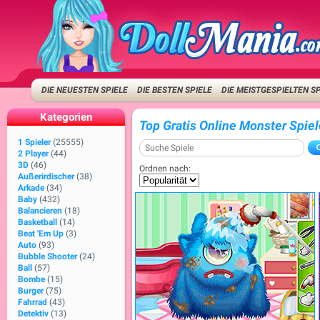
DIE NEUESTEN SPIELE
DIE BESTEN SPIELE
DIE MEISTGESPIELTEN S
Kategorien
Top Gratis Online Monster Spiel
1 Spieler
(25555)
2 Player
(44)
3D
(46)
Ordnen nach:
Außerirdischer
(38)
Arkade
(34)
Baby
(432)
Balancieren
(18)
Basketball
(14)
Beat 'Em Up
(3)
Auto
(93)
Bubble Shooter
(24)
Ball
(57)
Bombe
(15)
Burger
(75)
Fahrrad
(43)
Detektiv
(13)