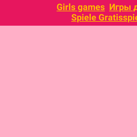
Girls games
Игры 
Spiele Gratisspi