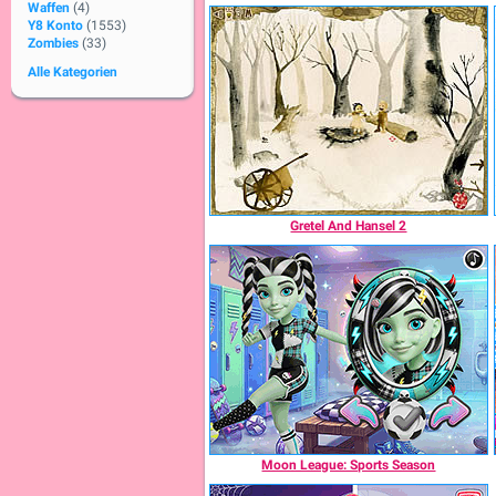
Waffen
(4)
Y8 Konto
(1553)
Zombies
(33)
Alle Kategorien
Gretel And Hansel 2
Moon League: Sports Season