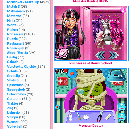
Monster Dentist Html5
Makeover / Make-Up
(4939)
Match 3
(98)
Mathematik
(21)
Motorrad
(26)
Ninja
(31)
Worte
(26)
Parken
(14)
Prinzessin
(2101)
Puzzle
(337)
Restaurant
(98)
Rollenspiel
(3)
Shoot 'Em Up
(29)
Lustig
(77)
Schach
(2)
Princesses at Horror School
Versteckte Objekte
(531)
Schule
(195)
Gruselig
(21)
Skating
(32)
Spiderman
(5)
Spongebob
(2)
Schwimmen
(23)
Cartoons
(644)
Traktor
(4)
Zug
(9)
Lehrreich
(91)
Vampir
(50)
Wasser
(200)
Monster Doctor
Volleyball
(5)