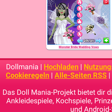
Monster Bride Wedding Vows
Dollmania |
Hochladen
|
Nutzung
Cookieregeln
|
Alle-Seiten RSS
Das Doll Mania-Projekt bietet dir 
Ankleidespiele, Kochspiele, Prinz
und Android-