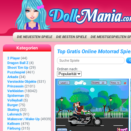
DIE NEUESTEN SPIELE
DIE BESTEN SPIELE
DIE MEISTGESPIELTEN S
Kategorien
Top Gratis Online Motorrad Spie
2 Player
(44)
Dragon Ball Z
(4)
Shoot 'Em Up
(29)
Ordnen nach:
Puzzlespiel
(461)
Arkade
(34)
Versteckte Objekte
(531)
Prinzessin
(2101)
Verkleiden
(18042)
Spiderman
(5)
Volleyball
(5)
Burger
(75)
Skating
(32)
Lehrreich
(91)
Makeover / Make-Up
(4939)
Kellnern
(479)
Färbung
(315)