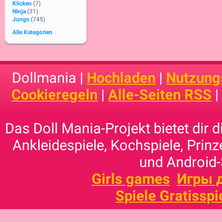
Klicken
(7)
Ninja
(31)
Jungs
(745)
Alle Kategorien
Dollmania |
Hochladen
|
Nutzung
Cookieregeln
|
Alle-Seiten RSS
Das Doll Mania-Projekt bietet dir 
Ankleidespiele, Kochspiele, Prinz
und Android-
Girls games
Игры 
Spiele Gratisspi