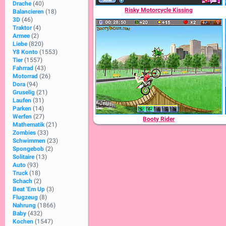
Drache
(40)
Risky Motorcycle Kissing
Balancieren
(18)
3D
(46)
Traktor
(4)
Armee
(2)
Liebe
(820)
Y8 Konto
(1553)
Tier
(1557)
Fahrrad
(43)
Motorrad
(26)
Dora
(94)
Gruselig
(21)
Laufen
(31)
Parken
(14)
Werfen
(27)
Booty Rider
Mathematik
(21)
Zombies
(33)
Schwimmen
(23)
Spongebob
(2)
Solitaire
(13)
Auto
(93)
Truck
(18)
Schach
(2)
Beat 'Em Up
(3)
Flugzeug
(8)
Nahrung
(1866)
Baby
(432)
Kochen
(1547)