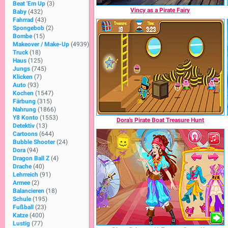
Beat 'Em Up
(3)
Vincy as a Pirate Fairy
Baby
(432)
Fahrrad
(43)
Spongebob
(2)
Bombe
(15)
Makeover / Make-Up
(4939)
Truck
(18)
Haus
(125)
Jungs
(745)
Klicken
(7)
Auto
(93)
Kochen
(1547)
Färbung
(315)
Nahrung
(1866)
Y8 Konto
(1553)
Dora's Pirate Boat Treasure Hunt
Detektiv
(13)
Cartoons
(644)
Bubble Shooter
(24)
Dora
(94)
Dragon Ball Z
(4)
Drache
(40)
Lehrreich
(91)
Armee
(2)
Balancieren
(18)
Schule
(195)
Fußball
(23)
Katze
(400)
Lustig
(77)