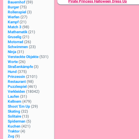
Pirate Princess Halloween Dress Up
Bauernhof
(59)
Burger
(75)
Rollenspiel
(3)
Werfen
(27)
Kampf
(21)
Match 3
(98)
Mathematik
(21)
Gruselig
(21)
Motorrad
(26)
Schwimmen
(23)
Ninja
(31)
Versteckte Objekte
(531)
Worte
(26)
Straßenkämpfe
(3)
Hund
(375)
Prinzessin
(2101)
Restaurant
(98)
Puzzlespiel
(461)
Verkleiden
(18042)
Laufen
(31)
Kellnern
(479)
Shoot 'Em Up
(29)
Skating
(32)
Solitaire
(13)
Spiderman
(5)
Kuchen
(421)
Traktor
(4)
Zug
(9)