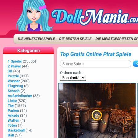
DIE NEUESTEN SPIELE
DIE BESTEN SPIELE
DIE MEISTGESPIELTEN S
Kategorien
Top Gratis Online Pirat Spiele
1 Spieler
(25555)
2 Player
(44)
3D
(46)
Ordnen nach:
Puzzle
(337)
Wasser
(200)
Flugzeug
(8)
Schach
(2)
Außerirdischer
(38)
Liebe
(820)
Tier
(1557)
Parken
(14)
Arkade
(34)
Waffen
(4)
Töten
(7)
Basketball
(14)
Ball
(57)