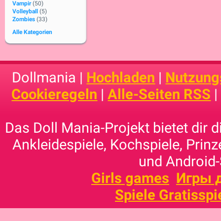
Vampir
(50)
Volleyball
(5)
Zombies
(33)
Alle Kategorien
Dollmania |
Hochladen
|
Nutzung
Cookieregeln
|
Alle-Seiten RSS
Das Doll Mania-Projekt bietet dir 
Ankleidespiele, Kochspiele, Prinz
und Android-
Girls games
Игры 
Spiele Gratisspi