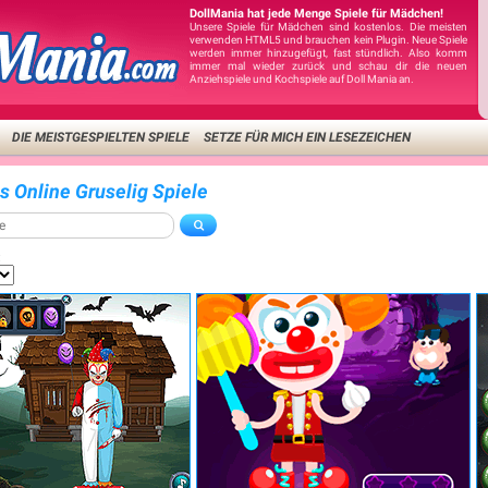
DollMania hat jede Menge Spiele für Mädchen!
Unsere Spiele für Mädchen sind kostenlos. Die meisten
verwenden HTML5 und brauchen kein Plugin. Neue Spiele
werden immer hinzugefügt, fast stündlich. Also komm
immer mal wieder zurück und schau dir die neuen
Anziehspiele und Kochspiele auf Doll Mania an.
DIE MEISTGESPIELTEN SPIELE
SETZE FÜR MICH EIN LESEZEICHEN
is Online Gruselig Spiele
: