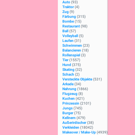
Auto
(93)
Traktor
(4)
Zug
(9)
Färbung
(315)
Bombe
(15)
Restaurant
(98)
Ball
(57)
Volleyball
(5)
Laufen
(31)
Schwimmen
(23)
Balancieren
(18)
Rollenspiel
(3)
Tier
(1557)
Hund
(375)
Skating
(32)
Schach
(2)
Versteckte Objekte
(531)
Arkade
(34)
Nahrung
(1866)
Flugzeug
(8)
Kuchen
(421)
Prinzessin
(2101)
Jungs
(745)
Burger
(75)
Kellnern
(479)
Außerirdischer
(38)
Verkleiden
(18042)
Makeover / Make-Up
(4939)