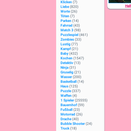
Klicken
(7)
Hal
Liebe
(820)
Worte
(26)
Töten
(7)
Parken
(14)
Fahrrad
(43)
Match 3
(98)
Puzzlespiel
(461)
Zombies
(33)
Lustig
(77)
Kampf
(21)
Baby
(432)
Kochen
(1547)
Detektiv
(13)
Ninja
(31)
Gruselig
(21)
Wasser
(200)
Basketball
(14)
Haus
(125)
Puzzle
(337)
Waffen
(4)
1 Spieler
(25555)
Bauernhof
(59)
Fußball
(23)
Motorrad
(26)
Drache
(40)
Bubble Shooter
(24)
Truck
(18)