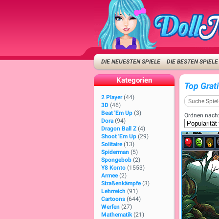
DIE NEUESTEN SPIELE
DIE BESTEN SPIELE
Kategorien
Top Grat
2 Player
(44)
3D
(46)
Beat 'Em Up
(3)
Ordnen nach
Dora
(94)
Dragon Ball Z
(4)
Shoot 'Em Up
(29)
Solitaire
(13)
Spiderman
(5)
Spongebob
(2)
Y8 Konto
(1553)
Armee
(2)
Straßenkämpfe
(3)
Lehrreich
(91)
Cartoons
(644)
Werfen
(27)
Mathematik
(21)