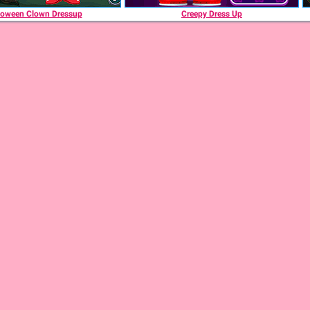
loween Clown Dressup
Creepy Dress Up