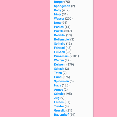
Burger
(75)
Spongebob
(2)
Baby
(432)
Ninja
(31)
Wasser
(200)
Dora
(94)
Parken
(14)
Puzzle
(337)
Detektiv
(13)
Rollenspiel
(3)
Solitaire
(13)
Fahrrad
(43)
Fußball
(23)
Prinzessin
(2101)
Werfen
(27)
Kellnern
(479)
Schach
(2)
Töten
(7)
Hund
(375)
Spiderman
(5)
Haus
(125)
Armee
(2)
Schule
(195)
Zug
(9)
Laufen
(31)
Traktor
(4)
Gruselig
(21)
Bauernhof
(59)