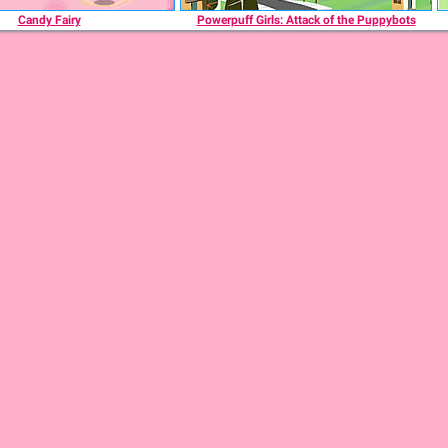
Candy Fairy
Powerpuff Girls: Attack of the Puppybots