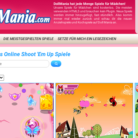
DollMania hat jede Menge Spiele für Mädchen!
Unsere Spiele für Mädchen sind kostenlos. Die meisten
verwenden HTML5 und brauchen kein Plugin. Neue Spiele
werden immer hinzugefügt, fast stündlich. Also komm
immer mal wieder zurück und schau dir die neuen
Anziehspiele und Kochspiele auf Doll Mania an.
DIE MEISTGESPIELTEN SPIELE
SETZE FÜR MICH EIN LESEZEICHEN
is Online Shoot 'Em Up Spiele
: