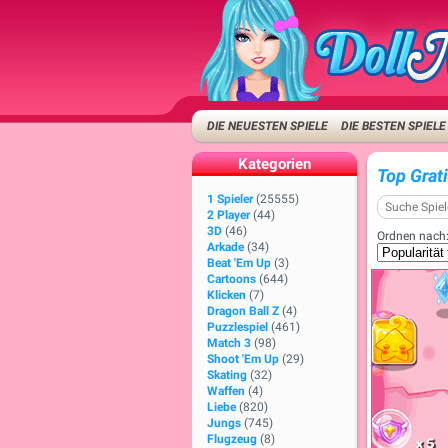
DIE NEUESTEN SPIELE
DIE BESTEN SPIELE
Kategorien
Top Grat
1 Spieler
(25555)
2 Player
(44)
3D
(46)
Ordnen nach
Arkade
(34)
Beat 'Em Up
(3)
Cartoons
(644)
Klicken
(7)
Dragon Ball Z
(4)
Puzzlespiel
(461)
Match 3
(98)
Shoot 'Em Up
(29)
Skating
(32)
Waffen
(4)
Liebe
(820)
Jungs
(745)
Flugzeug
(8)