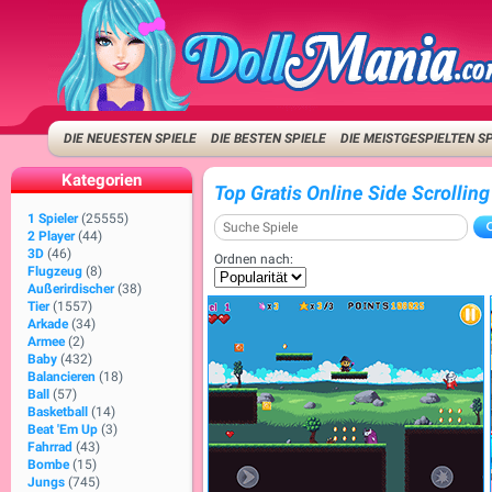
DIE NEUESTEN SPIELE
DIE BESTEN SPIELE
DIE MEISTGESPIELTEN S
Kategorien
Top Gratis Online Side Scrolling
1 Spieler
(25555)
2 Player
(44)
3D
(46)
Ordnen nach:
Flugzeug
(8)
Außerirdischer
(38)
Tier
(1557)
Arkade
(34)
Armee
(2)
Baby
(432)
Balancieren
(18)
Ball
(57)
Basketball
(14)
Beat 'Em Up
(3)
Fahrrad
(43)
Bombe
(15)
Jungs
(745)