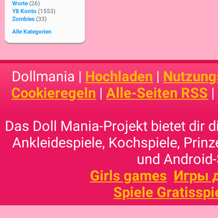
Worte
(26)
Y8 Konto
(1553)
Zombies
(33)
Alle Kategorien
Dollmania |
Hochladen
|
Nutzung
Cookieregeln
|
Alle-Seiten RSS
Das Doll Mania-Projekt bietet dir 
Ankleidespiele, Kochspiele, Prinz
und Android-
Girls games
Игры 
Spiele Gratisspi