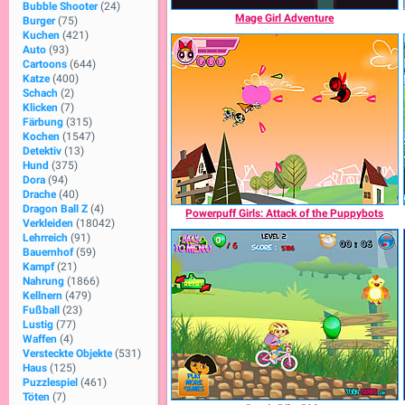
Bubble Shooter
(24)
Mage Girl Adventure
Burger
(75)
Kuchen
(421)
Auto
(93)
Cartoons
(644)
Katze
(400)
Schach
(2)
Klicken
(7)
Färbung
(315)
Kochen
(1547)
Detektiv
(13)
Hund
(375)
Dora
(94)
Drache
(40)
Dragon Ball Z
(4)
Powerpuff Girls: Attack of the Puppybots
Verkleiden
(18042)
Lehrreich
(91)
Bauernhof
(59)
Kampf
(21)
Nahrung
(1866)
Kellnern
(479)
Fußball
(23)
Lustig
(77)
Waffen
(4)
Versteckte Objekte
(531)
Haus
(125)
Puzzlespiel
(461)
Töten
(7)