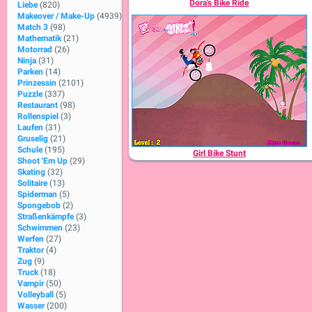
Dora's Bike Ride
Liebe
(820)
Makeover / Make-Up
(4939)
Match 3
(98)
Mathematik
(21)
Motorrad
(26)
Ninja
(31)
Parken
(14)
Prinzessin
(2101)
Puzzle
(337)
Restaurant
(98)
Rollenspiel
(3)
Laufen
(31)
Gruselig
(21)
Schule
(195)
Girl Bike Stunt
Shoot 'Em Up
(29)
Skating
(32)
Solitaire
(13)
Spiderman
(5)
Spongebob
(2)
Straßenkämpfe
(3)
Schwimmen
(23)
Werfen
(27)
Traktor
(4)
Zug
(9)
Truck
(18)
Vampir
(50)
Volleyball
(5)
Wasser
(200)