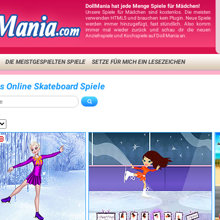
DollMania hat jede Menge Spiele für Mädchen!
Unsere Spiele für Mädchen sind kostenlos. Die meisten
verwenden HTML5 und brauchen kein Plugin. Neue Spiele
werden immer hinzugefügt, fast stündlich. Also komm
immer mal wieder zurück und schau dir die neuen
Anziehspiele und Kochspiele auf Doll Mania an.
DIE MEISTGESPIELTEN SPIELE
SETZE FÜR MICH EIN LESEZEICHEN
is Online Skateboard Spiele
: