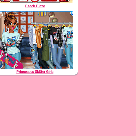
Beach Blaze
Princesses Sk8ter Girls