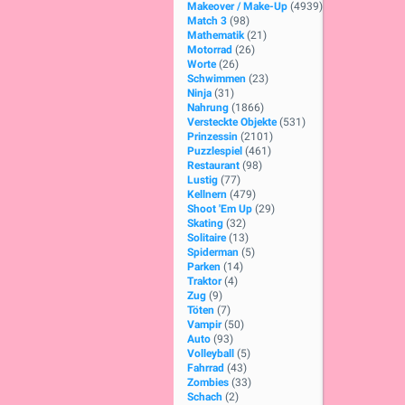
Makeover / Make-Up
(4939)
Match 3
(98)
Mathematik
(21)
Motorrad
(26)
Worte
(26)
Schwimmen
(23)
Ninja
(31)
Nahrung
(1866)
Versteckte Objekte
(531)
Prinzessin
(2101)
Puzzlespiel
(461)
Restaurant
(98)
Lustig
(77)
Kellnern
(479)
Shoot 'Em Up
(29)
Skating
(32)
Solitaire
(13)
Spiderman
(5)
Parken
(14)
Traktor
(4)
Zug
(9)
Töten
(7)
Vampir
(50)
Auto
(93)
Volleyball
(5)
Fahrrad
(43)
Zombies
(33)
Schach
(2)