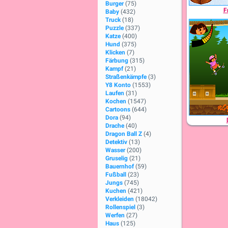
Burger
(75)
F
Baby
(432)
Truck
(18)
Puzzle
(337)
Katze
(400)
Hund
(375)
Klicken
(7)
Färbung
(315)
Kampf
(21)
Straßenkämpfe
(3)
Y8 Konto
(1553)
Laufen
(31)
Kochen
(1547)
Cartoons
(644)
Dora
(94)
Drache
(40)
Dragon Ball Z
(4)
Detektiv
(13)
Wasser
(200)
Gruselig
(21)
Bauernhof
(59)
Fußball
(23)
Jungs
(745)
Kuchen
(421)
Verkleiden
(18042)
Rollenspiel
(3)
Werfen
(27)
Haus
(125)