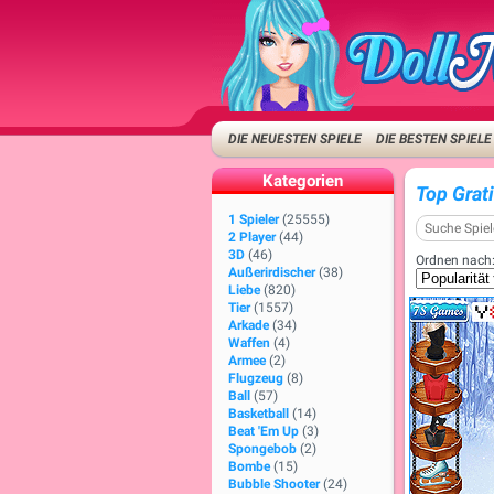
DIE NEUESTEN SPIELE
DIE BESTEN SPIELE
Kategorien
Top Grat
1 Spieler
(25555)
2 Player
(44)
3D
(46)
Ordnen nach
Außerirdischer
(38)
Liebe
(820)
Tier
(1557)
Arkade
(34)
Waffen
(4)
Armee
(2)
Flugzeug
(8)
Ball
(57)
Basketball
(14)
Beat 'Em Up
(3)
Spongebob
(2)
Bombe
(15)
Bubble Shooter
(24)