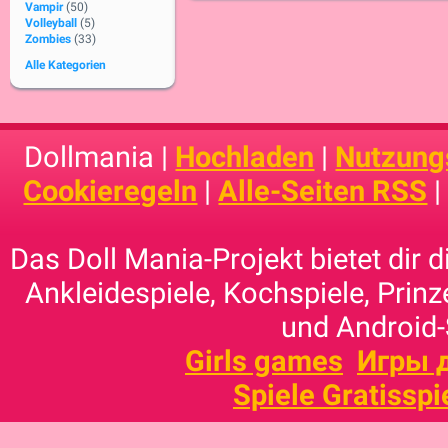
Vampir
(50)
Volleyball
(5)
Zombies
(33)
Alle Kategorien
Dollmania |
Hochladen
|
Nutzung
Cookieregeln
|
Alle-Seiten RSS
Das Doll Mania-Projekt bietet dir 
Ankleidespiele, Kochspiele, Prinz
und Android-
Girls games
Игры 
Spiele Gratisspi