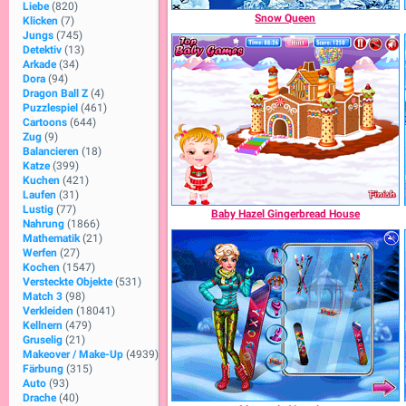
Liebe
(820)
Snow Queen
Klicken
(7)
Jungs
(745)
Detektiv
(13)
Arkade
(34)
Dora
(94)
Dragon Ball Z
(4)
Puzzlespiel
(461)
Cartoons
(644)
Zug
(9)
Balancieren
(18)
Katze
(399)
Kuchen
(421)
Laufen
(31)
Lustig
(77)
Baby Hazel Gingerbread House
Nahrung
(1866)
Mathematik
(21)
Werfen
(27)
Kochen
(1547)
Versteckte Objekte
(531)
Match 3
(98)
Verkleiden
(18041)
Kellnern
(479)
Gruselig
(21)
Makeover / Make-Up
(4939)
Färbung
(315)
Auto
(93)
Drache
(40)