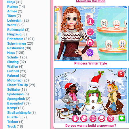
Mountain Vacation
Ninja
(31)
Parken
(14)
Armee
(2)
Töten
(7)
Lehrreich
(92)
Worte
(26)
Rollenspiel
(3)
Flugzeug
(8)
Prinzessin
(2101)
Schwimmen
(23)
Restaurant
(98)
Haus
(125)
Schule
(195)
Skating
(32)
Princess Winter Style
Waffen
(4)
Fußball
(23)
Fahrrad
(43)
Motorrad
(26)
Shoot 'Em Up
(29)
Solitaire
(13)
Spiderman
(5)
Spongebob
(2)
Bauernhof
(59)
Kampf
(21)
Straßenkämpfe
(3)
Puzzle
(337)
Traktor
(4)
Do you wanna build a snowman?
Truck
(18)