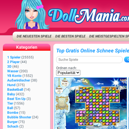
DIE NEUESTEN SPIELE
DIE BESTEN SPIELE
DIE MEISTGESPIELTEN S
Kategorien
Top Gratis Online Schnee Spiel
1 Spieler
(25555)
2 Player
(44)
3D
(46)
Ordnen nach:
Wasser
(200)
Y8 Konto
(1552)
Außerirdischer
(38)
Hund
(375)
Basketball
(14)
Baby
(432)
Beat 'Em Up
(3)
Tier
(1556)
Ball
(57)
Bombe
(15)
Bubble Shooter
(24)
Burger
(75)
Schach
(2)