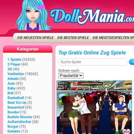
DIE NEUESTEN SPIELE
DIE BESTEN SPIELE
DIE MEISTGESPIELTEN S
Kategorien
Top Gratis Online Zug Spiele
1 Spieler
(25555)
2 Player
(44)
3D
(46)
Ordnen nach:
Verkleiden
(18042)
Arkade
(34)
Auto
(93)
Baby
(432)
Ball
(57)
Basketball
(14)
Beat 'Em Up
(3)
Bauernhof
(59)
Bombe
(15)
Bubble Shooter
(24)
Außerirdischer
(38)
Burger
(75)
Detektiv
(13)