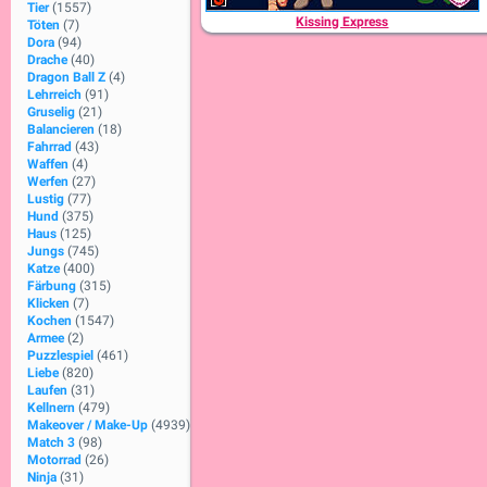
Tier
(1557)
Kissing Express
Töten
(7)
Dora
(94)
Drache
(40)
Dragon Ball Z
(4)
Lehrreich
(91)
Gruselig
(21)
Balancieren
(18)
Fahrrad
(43)
Waffen
(4)
Werfen
(27)
Lustig
(77)
Hund
(375)
Haus
(125)
Jungs
(745)
Katze
(400)
Färbung
(315)
Klicken
(7)
Kochen
(1547)
Armee
(2)
Puzzlespiel
(461)
Liebe
(820)
Laufen
(31)
Kellnern
(479)
Makeover / Make-Up
(4939)
Match 3
(98)
Motorrad
(26)
Ninja
(31)