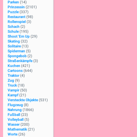
Parken
(14)
Prinzessin
(2101)
Puzzle
(337)
Restaurant
(98)
Rollenspiel
(3)
Schach
(2)
Schule
(195)
Shoot 'Em Up
(29)
Skating
(32)
Solitaire
(13)
Spiderman
(5)
Spongebob
(2)
Straßenkämpfe
(3)
Kuchen
(421)
Cartoons
(644)
Traktor
(4)
Zug
(9)
Truck
(18)
Vampir
(50)
Kampf
(21)
Versteckte Objekte
(531)
Flugzeug
(8)
Nahrung
(1866)
Fußball
(23)
Volleyball
(5)
Wasser
(200)
Mathematik
(21)
Worte
(26)