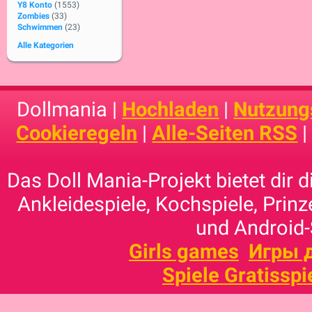
Y8 Konto
(1553)
Zombies
(33)
Schwimmen
(23)
Alle Kategorien
Dollmania |
Hochladen
|
Nutzung
Cookieregeln
|
Alle-Seiten RSS
Das Doll Mania-Projekt bietet dir 
Ankleidespiele, Kochspiele, Prinz
und Android-
Girls games
Игры 
Spiele Gratisspi