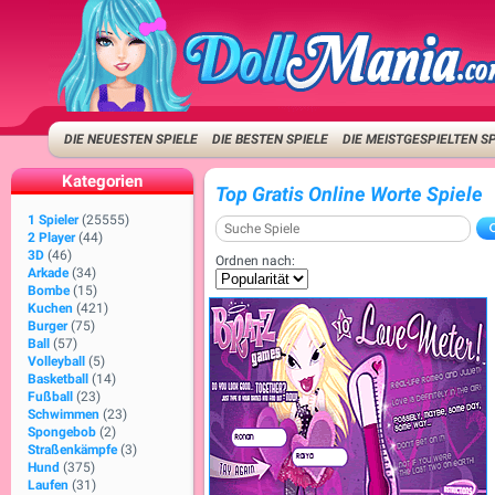
DIE NEUESTEN SPIELE
DIE BESTEN SPIELE
DIE MEISTGESPIELTEN S
Kategorien
Top Gratis Online Worte Spiele
1 Spieler
(25555)
2 Player
(44)
3D
(46)
Ordnen nach:
Arkade
(34)
Bombe
(15)
Kuchen
(421)
Burger
(75)
Ball
(57)
Volleyball
(5)
Basketball
(14)
Fußball
(23)
Schwimmen
(23)
Spongebob
(2)
Straßenkämpfe
(3)
Hund
(375)
Laufen
(31)