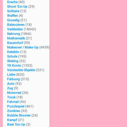
Drache
(40)
Shoot 'Em Up
(29)
Solitaire
(13)
Waffen
(4)
Gruselig
(21)
Balancieren
(18)
Verkleiden
(18042)
Nahrung
(1866)
Mathematik
(21)
Bauernhof
(59)
Makeover / Make-Up
(4939)
Detektiv
(13)
Schule
(195)
Skating
(32)
Y8 Konto
(1553)
Versteckte Objekte
(531)
Liebe
(820)
Färbung
(315)
Auto
(93)
Zug
(9)
Motorrad
(26)
Truck
(18)
Fahrrad
(43)
Puzzlespiel
(461)
Zombies
(33)
Bubble Shooter
(24)
Kampf
(21)
Beat 'Em Up
(3)