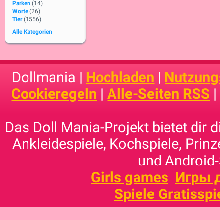
Parken
(14)
Worte
(26)
Tier
(1556)
Alle Kategorien
Dollmania |
Hochladen
|
Nutzung
Cookieregeln
|
Alle-Seiten RSS
Das Doll Mania-Projekt bietet dir 
Ankleidespiele, Kochspiele, Prinz
und Android-
Girls games
Игры 
Spiele Gratisspi