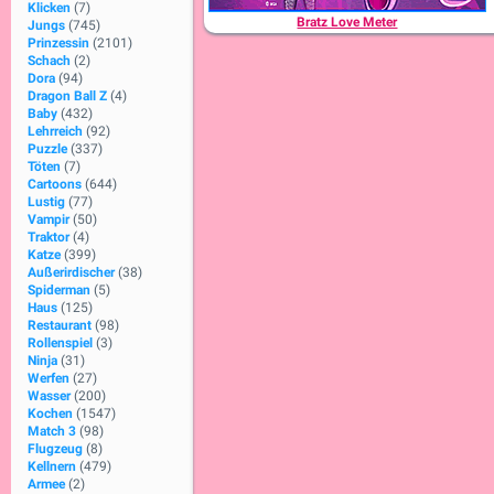
Klicken
(7)
Bratz Love Meter
Jungs
(745)
Prinzessin
(2101)
Schach
(2)
Dora
(94)
Dragon Ball Z
(4)
Baby
(432)
Lehrreich
(92)
Puzzle
(337)
Töten
(7)
Cartoons
(644)
Lustig
(77)
Vampir
(50)
Traktor
(4)
Katze
(399)
Außerirdischer
(38)
Spiderman
(5)
Haus
(125)
Restaurant
(98)
Rollenspiel
(3)
Ninja
(31)
Werfen
(27)
Wasser
(200)
Kochen
(1547)
Match 3
(98)
Flugzeug
(8)
Kellnern
(479)
Armee
(2)