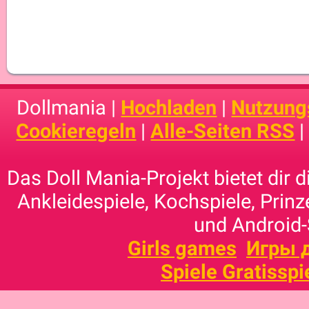
Dollmania |
Hochladen
|
Nutzung
Cookieregeln
|
Alle-Seiten RSS
Das Doll Mania-Projekt bietet dir 
Ankleidespiele, Kochspiele, Prinz
und Android-
Girls games
Игры 
Spiele Gratisspi