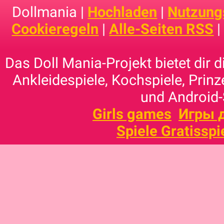
Dollmania |
Hochladen
|
Nutzung
Cookieregeln
|
Alle-Seiten RSS
Das Doll Mania-Projekt bietet dir 
Ankleidespiele, Kochspiele, Prinz
und Android-
Girls games
Игры 
Spiele Gratisspi