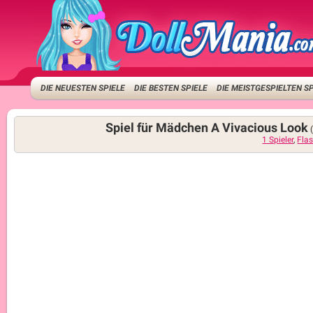
DIE NEUESTEN SPIELE
DIE BESTEN SPIELE
DIE MEISTGESPIELTEN S
Spiel für Mädchen A Vivacious Look
1 Spieler
,
Fla