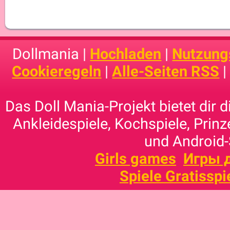
Dollmania |
Hochladen
|
Nutzung
Cookieregeln
|
Alle-Seiten RSS
Das Doll Mania-Projekt bietet dir 
Ankleidespiele, Kochspiele, Prinz
und Android-
Girls games
Игры 
Spiele Gratisspi