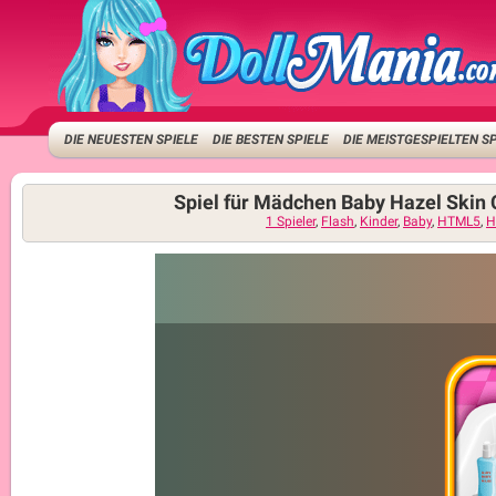
DIE NEUESTEN SPIELE
DIE BESTEN SPIELE
DIE MEISTGESPIELTEN S
Spiel für Mädchen Baby Hazel Skin 
1 Spieler
,
Flash
,
Kinder
,
Baby
,
HTML5
,
H