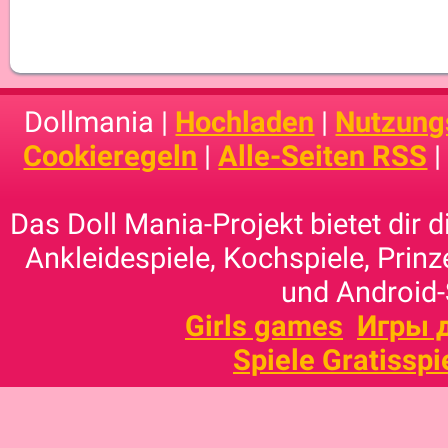
Dollmania |
Hochladen
|
Nutzung
Cookieregeln
|
Alle-Seiten RSS
Das Doll Mania-Projekt bietet dir 
Ankleidespiele, Kochspiele, Prinz
und Android-
Girls games
Игры 
Spiele Gratisspi