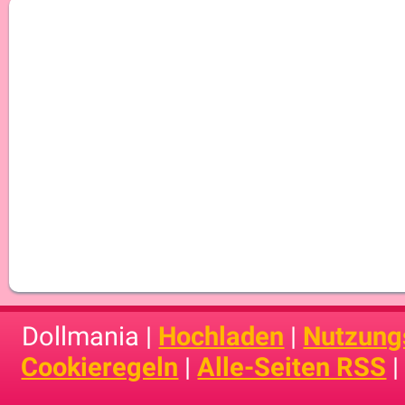
Dollmania |
Hochladen
|
Nutzung
Cookieregeln
|
Alle-Seiten RSS