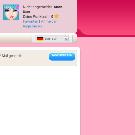
Nicht angemeldet.
Anon.
User
Deine Punktzahl:
0
Favoriten
|
Anmelden
|
Registrieren
DEUTSCH
2
Mal gespielt
FAVORISIEREN