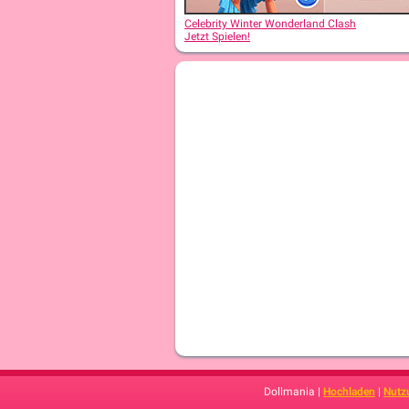
Celebrity Winter Wonderland Clash
Jetzt Spielen!
Dollmania |
Hochladen
|
Nutz