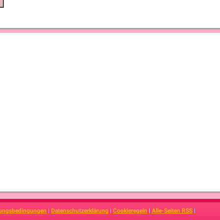
ungsbedingungen
|
Datenschutzerklärung
|
Cookieregeln
|
Alle-Seiten RSS
|