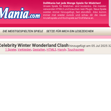
DollMania hat jede Menge Spiele für Mädchen!
Unsere Spiele für Mädchen sind kostenlos. Die meisten
verwenden HTML5 und brauchen kein Plugin. Neue Spiele
werden immer hinzugefügt, fast stündlich. Also komm
immer mal wieder zurück und schau dir die neuen
Anziehspiele und Kochspiele auf Doll Mania an.
DIE MEISTGESPIELTEN SPIELE
SETZE FÜR MICH EIN LESEZEICHEN
Celebrity Winter Wonderland Clash
hinzugefügt am 05 Jul 2025
3
1 Spieler
,
Verkleiden
,
Gestalten
,
HTML5
,
Handy
,
Touchscreen