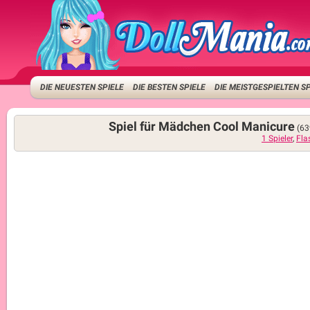
DIE NEUESTEN SPIELE
DIE BESTEN SPIELE
DIE MEISTGESPIELTEN S
Spiel für Mädchen Cool Manicure
(63
1 Spieler
,
Fla