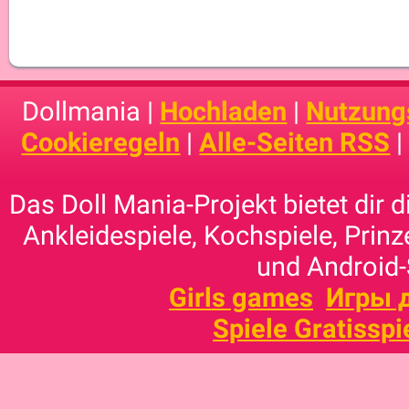
Dollmania |
Hochladen
|
Nutzung
Cookieregeln
|
Alle-Seiten RSS
Das Doll Mania-Projekt bietet dir 
Ankleidespiele, Kochspiele, Prinz
und Android-
Girls games
Игры 
Spiele Gratisspi