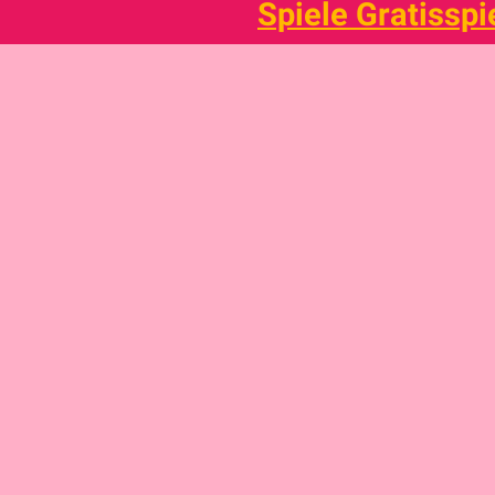
Spiele Gratisspi