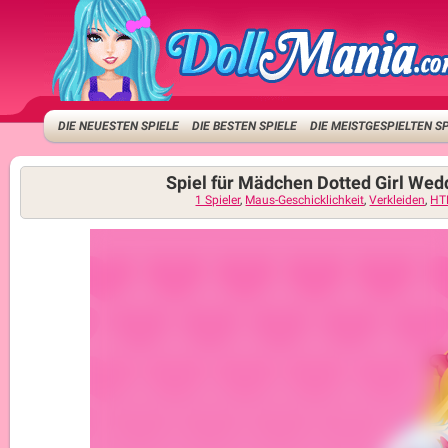
DIE NEUESTEN SPIELE
DIE BESTEN SPIELE
DIE MEISTGESPIELTEN S
Spiel für Mädchen Dotted Girl Wed
1 Spieler
,
Maus-Geschicklichkeit
,
Verkleiden
,
HT