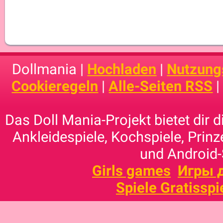
Dollmania |
Hochladen
|
Nutzung
Cookieregeln
|
Alle-Seiten RSS
Das Doll Mania-Projekt bietet dir 
Ankleidespiele, Kochspiele, Prinz
und Android-
Girls games
Игры 
Spiele Gratisspi