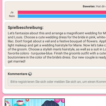
Bewerten:
Hat dir 
Ja
Nein
Spielbeschreibung:
Let's fantasize about this and arrange a magnificent wedding for M
and Louis. Choose a cute wedding dress for the bride in pink, white 
lilac. Don't forget about a veil and a festive bouquet of flowers. App
light makeup and get a wedding hairstyle for Marie. Now let's take 
of the groom. Choose a stylish man's hairstyle, as well as a suit in L
favorite colors - turquoise-blue. Finish the groom's outfit with a cute
boutonniere in the color of the bride's dress. Our new couple is read
get married!
Kommentare