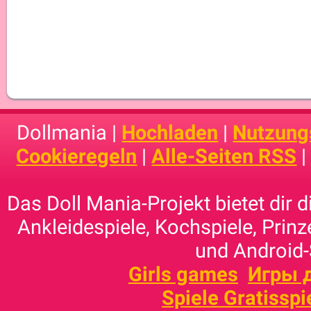
Dollmania |
Hochladen
|
Nutzung
Cookieregeln
|
Alle-Seiten RSS
Das Doll Mania-Projekt bietet dir 
Ankleidespiele, Kochspiele, Prinz
und Android-
Girls games
Игры 
Spiele Gratisspi