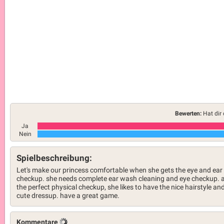
Bewerten:
Hat dir 
Ja
Nein
Spielbeschreibung:
Let's make our princess comfortable when she gets the eye and ear
checkup. she needs complete ear wash cleaning and eye checkup. a
the perfect physical checkup, she likes to have the nice hairstyle an
cute dressup. have a great game.
Kommentare