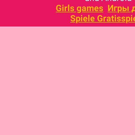
Girls games
Игры 
Spiele Gratisspi