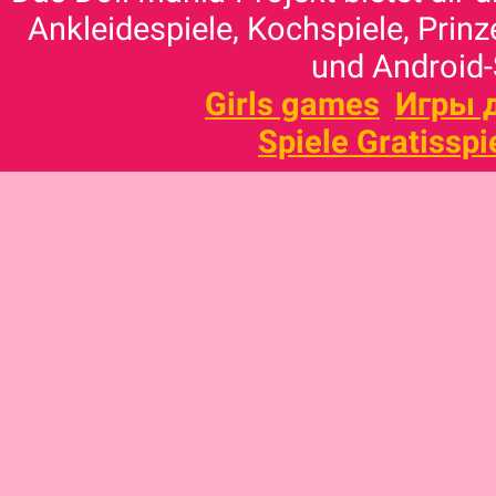
Ankleidespiele, Kochspiele, Prinz
und Android-
Girls games
Игры 
Spiele Gratisspi