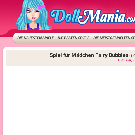
DIE NEUESTEN SPIELE
DIE BESTEN SPIELE
DIE MEISTGESPIELTEN S
Spiel für Mädchen Fairy Bubbles
(1.
1 Spieler
,
F