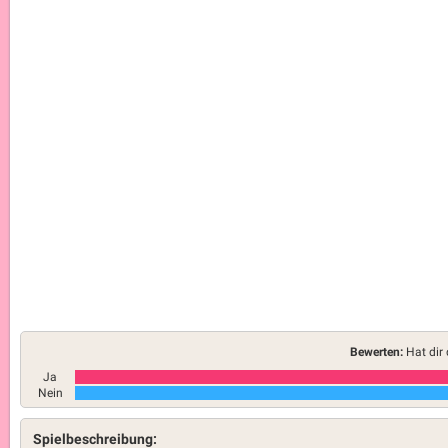
Bewerten:
Hat dir 
Ja
Nein
Spielbeschreibung: