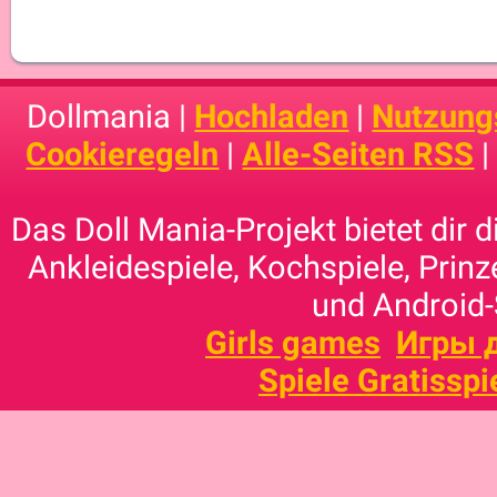
Dollmania |
Hochladen
|
Nutzung
Cookieregeln
|
Alle-Seiten RSS
Das Doll Mania-Projekt bietet dir 
Ankleidespiele, Kochspiele, Prinz
und Android-
Girls games
Игры 
Spiele Gratisspi