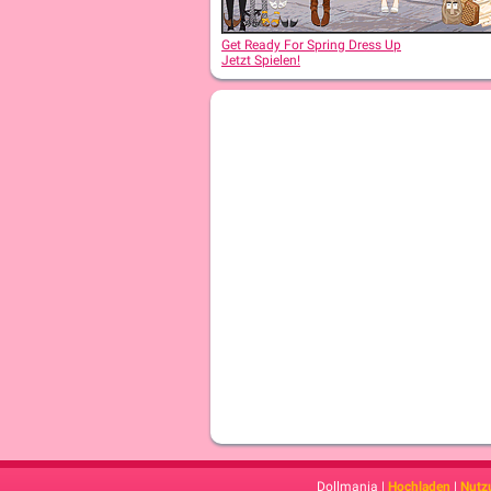
Get Ready For Spring Dress Up
Jetzt Spielen!
Dollmania |
Hochladen
|
Nutz