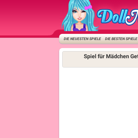
DIE NEUESTEN SPIELE
DIE BESTEN SPIELE
Spiel für Mädchen Ge