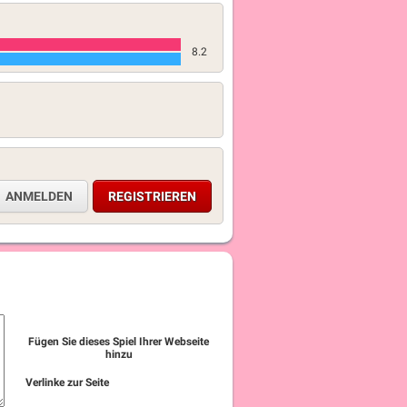
8.2
ANMELDEN
REGISTRIEREN
Fügen Sie dieses Spiel Ihrer Webseite
hinzu
Verlinke zur Seite