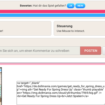
Bewerten:
Hat dir das Spiel gefallen?
JA
NEIN
Steuerung
er!
Use Mouse to interact.