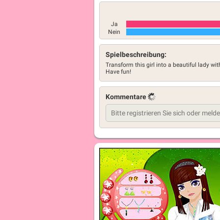
Ja
Nein
Spielbeschreibung:
Transform this girl into a beautiful lady wi
Have fun!
Kommentare