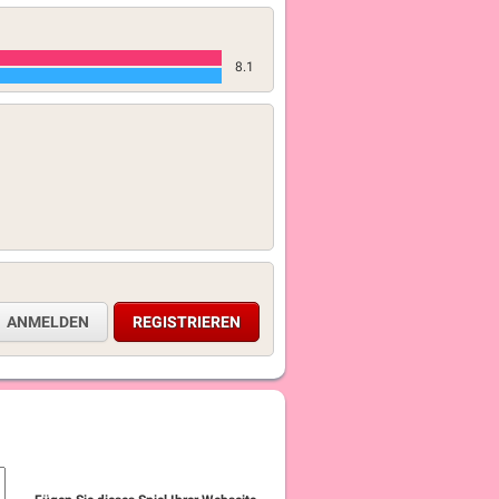
8.1
ANMELDEN
REGISTRIEREN