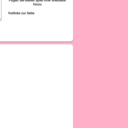
Fügen Sie dieses Spiel Ihrer Webseite
hinzu
Verlinke zur Seite