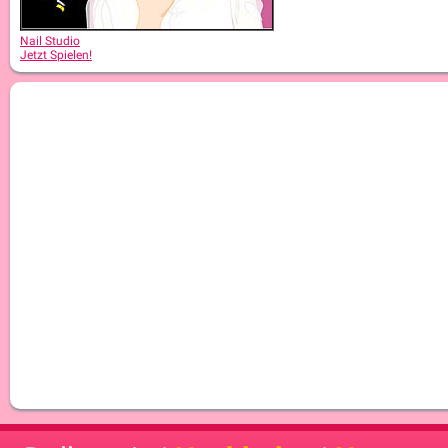
Nail Studio
Jetzt Spielen!