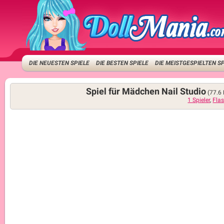
DIE NEUESTEN SPIELE
DIE BESTEN SPIELE
DIE MEISTGESPIELTEN S
Spiel für Mädchen Nail Studio
(77.6
1 Spieler
,
Fla