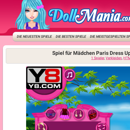
DIE NEUESTEN SPIELE
DIE BESTEN SPIELE
DIE MEISTGESPIELTEN S
Spiel für Mädchen Paris Dress U
1 Spieler
,
Verkleiden
,
HT