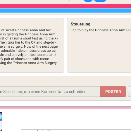
Steuerung
e of sweet Princess Anna and her
Tap to play the Princess Anna Arm Su
er in getting the ‘Princess Anna Arm
st of all run a short test using the X-
Then take her to the OR and step-by-
 the arm surgery. Now of the next page
adorable little princess dress up as
le and a lovely printed top, match it
mfy pair of shoes and with some
aying the ‘Princess Anna Arm Surgery’