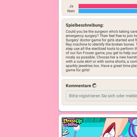
Ja
Nein
Spielbeschreibung:
Could you be the surgeon who’s taking car
emergency surgery? Then feel free to join h
Surgery’ doctor game for girls started and fir
Ray machine to identify the broken bones. 
step use all the sterilized tools to perform
of our fun Frozen game, you get to help our 
nicely as possible. Choose her a new hairsty
with a cute skirt or with some shorts, a co
sparkly jewelries too. Have a great time pl
game for girls!
Kommentare