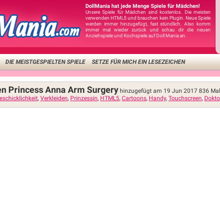
DollMania hat jede Menge Spiele für Mädchen!
Unsere Spiele für Mädchen sind kostenlos. Die meisten
verwenden HTML5 und brauchen kein Plugin. Neue Spiele
werden immer hinzugefügt, fast stündlich. Also komm
immer mal wieder zurück und schau dir die neuen
Anziehspiele und Kochspiele auf Doll Mania an.
DIE MEISTGESPIELTEN SPIELE
SETZE FÜR MICH EIN LESEZEICHEN
en Princess Anna Arm Surgery
hinzugefügt am 19 Jun 2017
836
Mal
schicklichkeit
,
Verkleiden
,
Prinzessin
,
HTML5
,
Cartoons
,
Handy
,
Touchscreen
,
Dokto