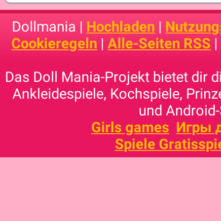
Dollmania |
Hochladen
|
Nutzung
Cookieregeln
|
Alle-Seiten RSS
Das Doll Mania-Projekt bietet dir 
Ankleidespiele, Kochspiele, Prinz
und Android-
Girls games
Игры 
Spiele Gratisspi