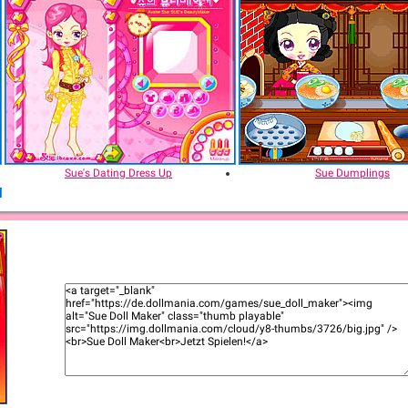
Sue's Dating Dress Up
Sue Dumplings