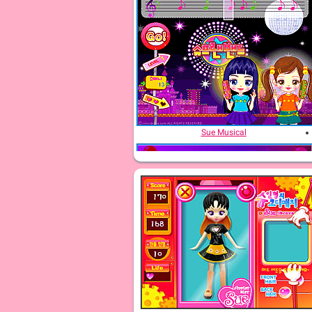
Sue Musical
Sue Cheerleader