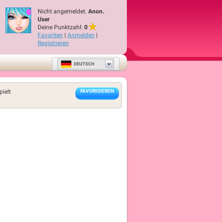
Nicht angemeldet.
Anon.
User
Deine Punktzahl:
0
Favoriten
|
Anmelden
|
Registrieren
DEUTSCH
ielt
FAVORISIEREN