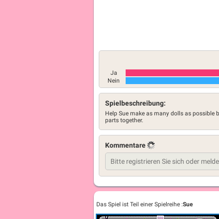
Ja
Nein
Spielbeschreibung:
Help Sue make as many dolls as possible b
parts together.
Kommentare
Das Spiel ist Teil einer Spielreihe :
Sue