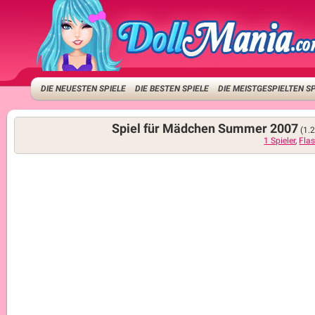
DIE NEUESTEN SPIELE
DIE BESTEN SPIELE
DIE MEISTGESPIELTEN S
Spiel für Mädchen Summer 2007
(1.
1 Spieler
,
Fla