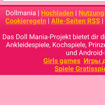
Dollmania |
Hochladen
|
Nutzung
Cookieregeln
|
Alle-Seiten RSS
Das Doll Mania-Projekt bietet dir 
Ankleidespiele, Kochspiele, Prinz
und Android-
Girls games
Игры 
Spiele Gratisspi