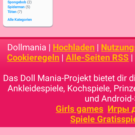
Spongebob
(2)
Spiderman
(5)
Töten
(7)
Alle Kategorien
Dollmania |
Hochladen
|
Nutzung
Cookieregeln
|
Alle-Seiten RSS
Das Doll Mania-Projekt bietet dir 
Ankleidespiele, Kochspiele, Prinz
und Android-
Girls games
Игры 
Spiele Gratisspi