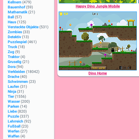
Kellnern
(479)
Happy Dino Jungle Mobile
Bauernhof
(59)
Mathematik
(21)
Ball
(57)
Haus
(125)
Versteckte Objekte
(531)
Zombies
(33)
Detektiv
(13)
Puzzlespiel
(461)
Truck
(18)
Zug
(9)
Traktor
(4)
Gruselig
(21)
Dora
(94)
Verkleiden
(18042)
Dino Home
Drache
(40)
Schwimmen
(23)
Laufen
(31)
Ninja
(31)
Tier
(1556)
Wasser
(200)
Parken
(14)
Liebe
(820)
Puzzle
(337)
Lehrreich
(92)
Fußball
(23)
Werfen
(27)
Waffen
(4)