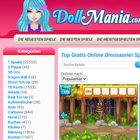
DIE NEUESTEN SPIELE
DIE BESTEN SPIELE
DIE MEISTGESPIELTEN S
Kategorien
Top Gratis Online Dinosaurier S
1 Spieler
(25555)
2 Player
(44)
3D
(46)
Ordnen nach:
Dragon Ball Z
(4)
Shoot 'Em Up
(29)
Y8 Konto
(1553)
Arkade
(34)
Beat 'Em Up
(3)
Außerirdischer
(38)
Auto
(93)
Cartoons
(644)
Hund
(375)
Kuchen
(421)
Klicken
(7)
Nahrung
(1866)
Kochen
(1547)