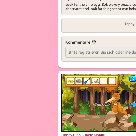
Look for the dino egg. Solve every puzzle so
observant and look for things that can help
Happy 
Kommentare
Happy Dino Jungle Mobile