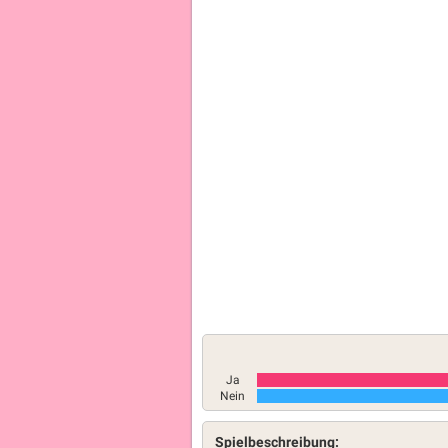
Ja
Nein
Spielbeschreibung: