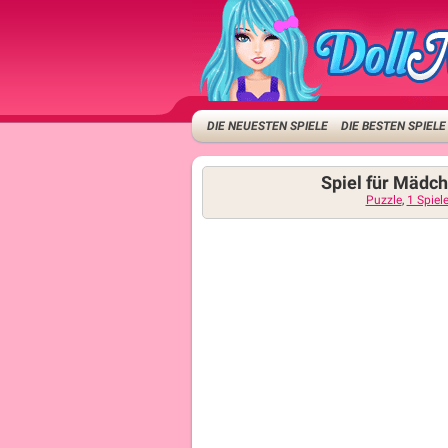
DIE NEUESTEN SPIELE
DIE BESTEN SPIELE
Spiel für Mädc
Puzzle
,
1 Spiele