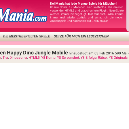
DollMania hat jede Menge Spiele für Mädchen!
Unsere Spiele für Mädchen sind kostenlos. Die meisten
verwenden HTML5 und brauchen kein Plugin. Neue Spiele
werden immer hinzugefügt, fast stündlich. Also komm
immer mal wieder zurück und schau dir die neuen
Anziehspiele und Kochspiele auf Doll Mania an.
DIE MEISTGESPIELTEN SPIELE
SETZE FÜR MICH EIN LESEZEICHEN
hen Happy Dino Jungle Mobile
hinzugefügt am 03 Feb 2016
590
Mal g
r
,
Tier
,
Dinosaurier
,
HTML5
,
Y8 Konto
,
Y8 Screenshot
,
Y8 Erfolge
,
Rätsel
,
Y8 Originals