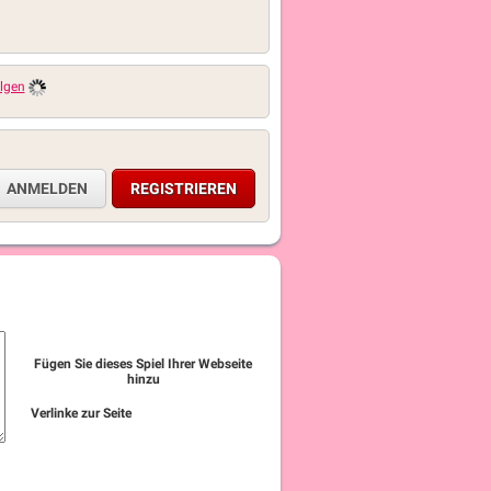
olgen
ANMELDEN
REGISTRIEREN
Fügen Sie dieses Spiel Ihrer Webseite
hinzu
Verlinke zur Seite